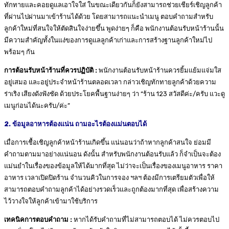
ทักทายและคอยดูแลเอาใจใส่ ในขณะเดียวกันก็ยังสามารถช่วยเชียร์เชิญลูกค้า
ที่ผ่านไปผ่านมาเข้าร้านได้ด้วย โดยสามารถแนะนำเมนู ตอบคำถามสำหรับ
ลูกค้าใหม่ที่สนใจให้ตัดสินใจง่ายขึ้น พูดง่ายๆ ก็คือ พนักงานต้อนรับหน้าร้านนั้น
มีความสำคัญทั้งในแง่ของการดูแลลูกค้าเก่าและการสร้างฐานลูกค้าใหม่ไป
พร้อมๆ กัน
การต้อนรับหน้าร้านที่ควรปฏิบัติ :
พนักงานต้อนรับหน้าร้านควรยิ้มแย้มแจ่มใส
อยู่เสมอ และอยู่ประจำหน้าร้านตลอดเวลา กล่าวเชิญทักทายลูกค้าด้วยความ
ร่าเริง เสียงดังฟังชัด ด้วยประโยคพื้นฐานง่ายๆ ว่า “ร้าน 123 สวัสดีค่ะ/ครับ แวะดู
เมนูก่อนได้นะครับ/ค่ะ”
2. ข้อมูลอาหารต้องแน่น ถามอะไรต้องแม่นตอบได้
เมื่อการเชื้อเชิญลูกค้าหน้าร้านเกิดขึ้น แน่นอนว่าถ้าหากลูกค้าสนใจ ย่อมมี
คำถามตามมาอย่างแน่นอน ดังนั้น สำหรับพนักงานต้อนรับแล้ว ก็จำเป็นจะต้อง
แม่นยำในเรื่องของข้อมูลให้ได้มากที่สุด ไม่ว่าจะเป็นเรื่องของเมนูอาหาร ราคา
อาหาร เวลาเปิดปิดร้าน จำนวนคิวในการจอง ฯลฯ ต้องมีการเตรียมตัวเพื่อให้
สามารถตอบคำถามลูกค้าได้อย่างรวดเร็วและถูกต้องมากที่สุด เพื่อสร้างความ
ไว้วางใจให้ลูกค้าเข้ามาใช้บริการ
เทคนิคการตอบคำถาม :
หากได้รับคำถามที่ไม่สามารถตอบได้ ไม่ควรตอบไป