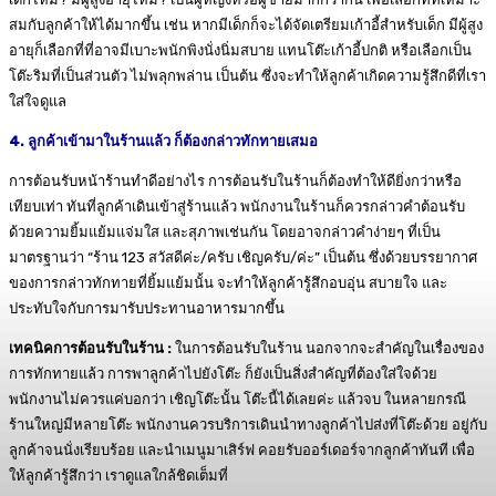
สมกับลูกค้าให้ได้มากขึ้น เช่น หากมีเด็กก็จะได้จัดเตรียมเก้าอี้สำหรับเด็ก มีผู้สูง
อายุก็เลือกที่ที่อาจมีเบาะพนักพิงนั่งนิ่มสบาย แทนโต๊ะเก้าอี้ปกติ หรือเลือกเป็น
โต๊ะริมที่เป็นส่วนตัว ไม่พลุกพล่าน เป็นต้น ซึ่งจะทำให้ลูกค้าเกิดความรู้สึกดีที่เรา
ใส่ใจดูแล
4. ลูกค้าเข้ามาในร้านแล้ว ก็ต้องกล่าวทักทายเสมอ
การต้อนรับหน้าร้านทำดีอย่างไร การต้อนรับในร้านก็ต้องทำให้ดียิ่งกว่าหรือ
เทียบเท่า ทันที่ลูกค้าเดินเข้าสู่ร้านแล้ว พนักงานในร้านก็ควรกล่าวคำต้อนรับ
ด้วยความยิ้มแย้มแจ่มใส และสุภาพเช่นกัน โดยอาจกล่าวคำง่ายๆ ที่เป็น
มาตรฐานว่า “ร้าน 123 สวัสดีค่ะ/ครับ เชิญครับ/ค่ะ” เป็นต้น ซึ่งด้วยบรรยากาศ
ของการกล่าวทักทายที่ยิ้มแย้มนั้น จะทำให้ลูกค้ารู้สึกอบอุ่น สบายใจ และ
ประทับใจกับการมารับประทานอาหารมากขึ้น
เทคนิคการต้อนรับในร้าน :
ในการต้อนรับในร้าน นอกจากจะสำคัญในเรื่องของ
การทักทายแล้ว การพาลูกค้าไปยังโต๊ะ ก็ยังเป็นสิ่งสำคัญที่ต้องใส่ใจด้วย
พนักงานไม่ควรแค่บอกว่า เชิญโต๊ะนั้น โต๊ะนี้ได้เลยค่ะ แล้วจบ ในหลายกรณี
ร้านใหญ่มีหลายโต๊ะ พนักงานควรบริการเดินนำทางลูกค้าไปส่งที่โต๊ะด้วย อยู่กับ
ลูกค้าจนนั่งเรียบร้อย และนำเมนูมาเสิร์ฟ คอยรับออร์เดอร์จากลูกค้าทันที เพื่อ
ให้ลูกค้ารู้สึกว่า เราดูแลใกล้ชิดเต็มที่