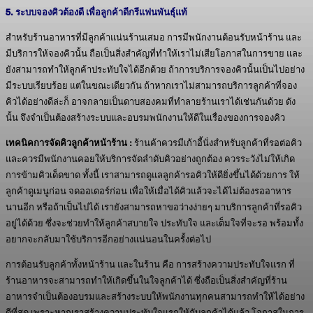
5. ระบบจองคิวต้องดี เพื่อลูกค้าดีกรีแฟนพันธุ์แท้
สำหรับร้านอาหารที่มีลูกค้าแน่นร้านเสมอ การมีพนักงานต้อนรับหน้าร้าน และ
มีบริการให้จองคิวนั้น ถือเป็นสิ่งสำคัญที่ทำให้เราไม่เสียโอกาสในการขาย และ
ยังสามารถทำให้ลูกค้าประทับใจได้อีกด้วย ถ้าการบริการจองคิวนั้นเป็นไปอย่าง
มีระบบเรียบร้อย แต่ในขณะเดียวกัน ถ้าหากเราไม่สามารถบริการลูกค้าที่จอง
คิวได้อย่างดีล่ะก็ อาจกลายเป็นดาบสองคมที่ทำลายร้านเราได้เช่นกันด้วย ดัง
นั้น จึงจำเป็นต้องสร้างระบบและอบรมพนักงานให้ดีในเรื่องของการจองคิว
เทคนิคการจัดคิวลูกค้าหน้าร้าน :
ร้านค้าควรมีเก้าอี้นั่งสำหรับลูกค้าที่รอต่อคิว
และควรมีพนักงานคอยให้บริการจัดลำดับคิวอย่างถูกต้อง ควรระวังไม่ให้เกิด
การข้ามคิวเด็ดขาด ทั้งนี้ เราสามารถดูแลลูกค้ารอคิวให้ดียิ่งขึ้นได้ด้วยการ ให้
ลูกค้าดูเมนูก่อน จดออเดอร์ก่อน เพื่อให้เมื่อได้คิวแล้วจะได้ไม่ต้องรออาหาร
นานอีก หรือถ้าเป็นไปได้ เรายังสามารถหาขอว่างง่ายๆ มาบริการลูกค้าที่รอคิว
อยู่ได้ด้วย ซึ่งจะช่วยทำให้ลูกค้าสบายใจ ประทับใจ และเต็มใจที่จะรอ พร้อมทั้ง
อยากจะกลับมาใช้บริการอีกอย่างแน่นอนในครั้งต่อไป
การต้อนรับลูกค้าทั้งหน้าร้าน และในร้าน คือ การสร้างความประทับใจแรก ที่
ร้านอาหารจะสามารถทำให้เกิดขึ้นในใจลูกค้าได้ ซึ่งถือเป็นสิ่งสำคัญที่ร้าน
อาหารจำเป็นต้องอบรมและสร้างระบบให้พนักงานทุกคนสามารถทำให้ได้อย่าง
ดีที่สุด เพราะหากเราสร้างความประทับใจแรกให้กับลูกค้าได้แล้ว โอกาสในการ