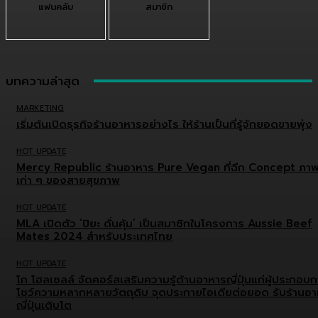
แฟนคลับ
สมาชิก
บทความล่าสุด
MARKETING
เริ่มต้นเปิดธุรกิจร้านอาหารอย่างไร ให้ร้านเป็นที่รู้จักยอดขายพุ่ง
HOT UPDATE
Mercy Republic ร้านอาหาร Pure Vegan ที่ฉีก Concept ภา
เก่า ๆ ของสายสุขภาพ
HOT UPDATE
MLA เปิดตัว ‘ปิยะ ดั่นคุ้ม’ เป็นสมาชิกในโครงการ Aussie Beef
Mates 2024 สำหรับประเทศไทย
HOT UPDATE
โก โฮลเซลล์ จัดคอร์สเสริมความรู้ด้านอาหารญี่ปุ่นแก่ผู้ประกอบ
โชว์ความหลากหลายวัตถุดิบ จุดประกายไอเดียต่อยอด รับร้านอ
ญี่ปุ่นเติบโต