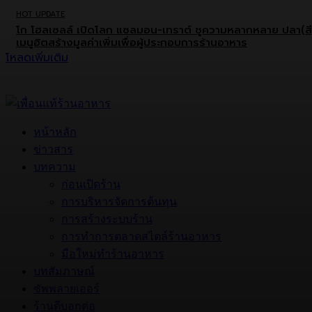
HOT UPDATE
โก โฮลเซลล์ เปิดโลก แซลมอน-เทราต์ ชูความหลากหลาย ปลา(สี
เมนูฮิตสร้างมูลค่าเพิ่มเพื่อผู้ประกอบการร้านอาหาร
โหลดเพิ่มเติม
หน้าหลัก
ข่าวสาร
บทความ
ก่อนเปิดร้าน
การบริหารจัดการต้นทุน
การสร้างระบบร้าน
การทำการตลาดสไตล์ร้านอาหาร
มือใหม่ทำร้านอาหาร
บทสัมภาษณ์
ซัพพลายเออร์
ร้านดีบอกต่อ