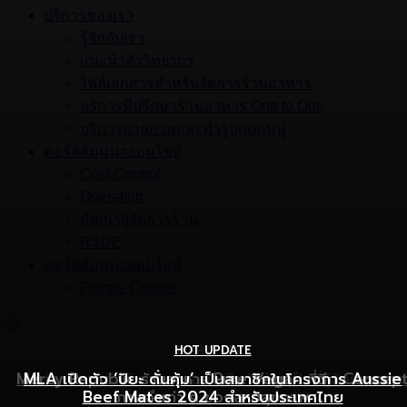
บริการของเรา
รู้จักกับเรา
แนะนำตัววิทยากร
ไฟล์เอกสารสำหรับจัดการร้านอาหาร
บริการที่ปรึกษาร้านอาหาร One to One
บริการถ่ายภาพและทำรูปเล่มเมนู
คอร์สสัมมนาออนไซต์
Cost Control
Operation
พัฒนาผู้จัดการร้าน
RSDE
คอร์สสัมมนาออนไลน์
Private Course
©
HOT UPDATE
HOT UPDATE
MARKETING
Mercy Republic ร้านอาหาร Pure Vegan ที่ฉีก Concep
เริ่มต้นเปิดธุรกิจร้านอาหารอย่างไร ให้ร้านเป็นที่รู้จักยอดขาย
MLA เปิดตัว ‘ปิยะ ดั่นคุ้ม’ เป็นสมาชิกในโครงการ Aussie
Beef Mates 2024 สำหรับประเทศไทย
ภาพจำเก่า ๆ ของสายสุขภาพ
พุ่ง