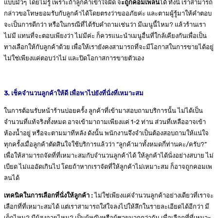
แบบมั่วๆ โดยไม่รู้ เพราะถ้าลูกค้าเข้าใจผิด จ
ะถูกคอมเพลน
ได้ ทั้งนี้ เราสามารถ
กล่าวขอโทษยอมรับกับลูกค้าได้โดยตรงว่าขออภัยค่ะ และตามผู้รู้มาให้คำตอบ
จะเป็นการดีกว่า หรือในกรณีที่ได้รับคำถามเช่นว่า มีเมนูนี้ไหม? แล้วร้านเรา
ไม่มี แทนที่จะตอบเพียงว่า ไม่มีค่ะ ก็ควรแนะนำเมนูอื่นที่ใกล้เคียงกันเพื่อเป็น
ทางเลือกให้กับลูกค้าด้วย เพื่อให้เรายังคงสามารถที่จะมีโอกาสในการขายได้อยู่
ไม่ใช่เพียงแค่ตอบว่าไม่ และปิดโอกาสการขายตัวเอง
3. เช็คจำนวนลูกค้าให้ดี เพื่อพาไปยังที่นั่งที่เหมาะสม
ในการต้อนรับหน้าร้านบ่อยครั้ง ลูกค้าที่เข้ามาสอบถามบริการนั้น ไม่ได้เป็น
จำนวนที่แท้จริงทั้งหมด อาจเข้ามาถามเพียงแค่ 1-2 ท่าน ส่วนที่เหลืออาจเข้า
ห้องน้ำอยู่ หรือจะตามมาทีหลัง ดังนั้น พนักงานจึงจำเป็นต้องสอบถามให้แน่ใจ
ทุกครั้งเมื่อลูกค้าตัดสินใจใช้บริการแล้วว่า “ลูกค้ามาทั้งหมดกี่ท่านคะ/ครับ?”
เพื่อให้สามารถจัดที่ที่เหมาะสมกับจำนวนลูกค้าได้ ให้ลูกค้าได้นั่งอย่างสบาย ไม่
เบียด ไม่แออัดเกินไป โดยถ้าหากเราจัดที่ให้ลูกค้าไม่เหมาะสม ก็อาจถูกคอมเพ
ลนได้
เทคนิคในการเลือกที่นั่งให้ลูกค้า :
ไม่ใช่เพียงแค่จำนวนลูกค้าอย่างเดียวที่เราจะ
เลือกที่ที่เหมาะสมได้ แต่เราสามารถใส่ใจลงไปให้ลึกในรายละเอียดได้อีกว่า มี
เด็กไหม? มีผู้สูงอายุไหม? เป็นผู้หญิงหรือผู้ชายมากกว่ากัน เพื่อเลือกที่ที่เหมาะ