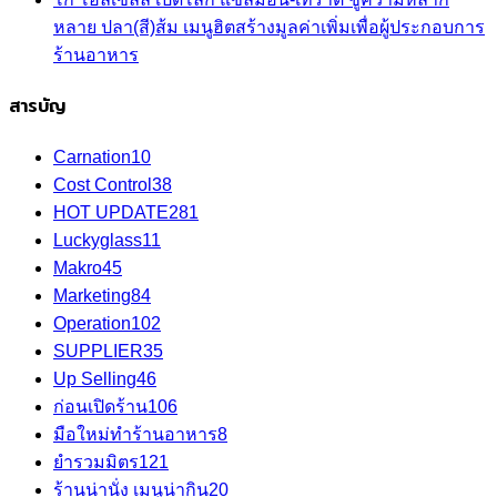
หลาย ปลา(สี)ส้ม เมนูฮิตสร้างมูลค่าเพิ่มเพื่อผู้ประกอบการ
ร้านอาหาร
สารบัญ
Carnation
10
Cost Control
38
HOT UPDATE
281
Luckyglass
11
Makro
45
Marketing
84
Operation
102
SUPPLIER
35
Up Selling
46
ก่อนเปิดร้าน
106
มือใหม่ทำร้านอาหาร
8
ยำรวมมิตร
121
ร้านน่านั่ง เมนูน่ากิน
20