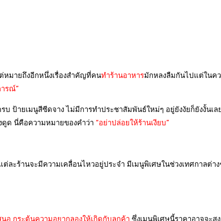
หมายถึงอีกหนึ่งเรื่องสำคัญที่คน
ทำร้านอาหาร
มักหลงลืมกันไปแต่ในค
การณ์”
ครบ ป้ายเมนูสี
ซีด
จาง ไม่มีการทำประชาสัมพันธ์ใหม่ๆ อยู่ยังงัยก็ยังงั้นเ
งดูด นี่คือความหมายของคำว่า
“อย่าปล่อยให้ร้านเงียบ”
ละร้านจะมีความเคลื่อนไหวอยู่ประจำ มีเมนูพิเศษในช่วงเทศกาลต่างๆ 
เสนอ กระตุ้นความอยากลองให้เกิดกับลูกค้า
ซึ่งเมนูพิเศษนี้ราคาอาจจะสูง