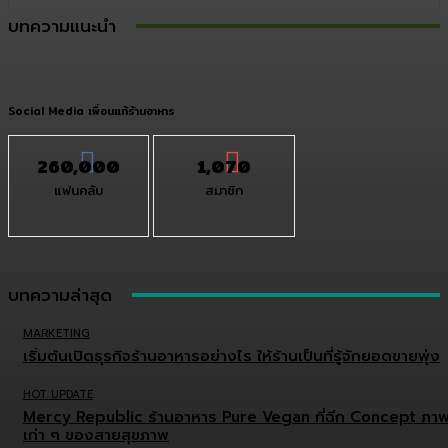
บทความแนะนำ
Social Media เพื่อนแท้ร้านอาหาร
260,000
1,070
แฟนคลับ
สมาชิก
บทความล่าสุด
MARKETING
เริ่มต้นเปิดธุรกิจร้านอาหารอย่างไร ให้ร้านเป็นที่รู้จักยอดขายพุ่ง
HOT UPDATE
Mercy Republic ร้านอาหาร Pure Vegan ที่ฉีก Concept ภา
เก่า ๆ ของสายสุขภาพ