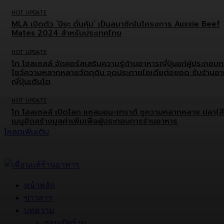
HOT UPDATE
MLA เปิดตัว ‘ปิยะ ดั่นคุ้ม’ เป็นสมาชิกในโครงการ Aussie Beef
Mates 2024 สำหรับประเทศไทย
HOT UPDATE
โก โฮลเซลล์ จัดคอร์สเสริมความรู้ด้านอาหารญี่ปุ่นแก่ผู้ประกอบ
โชว์ความหลากหลายวัตถุดิบ จุดประกายไอเดียต่อยอด รับร้านอ
ญี่ปุ่นเติบโต
HOT UPDATE
โก โฮลเซลล์ เปิดโลก แซลมอน-เทราต์ ชูความหลากหลาย ปลา(สี
เมนูฮิตสร้างมูลค่าเพิ่มเพื่อผู้ประกอบการร้านอาหาร
โหลดเพิ่มเติม
หน้าหลัก
ข่าวสาร
บทความ
ก่อนเปิดร้าน