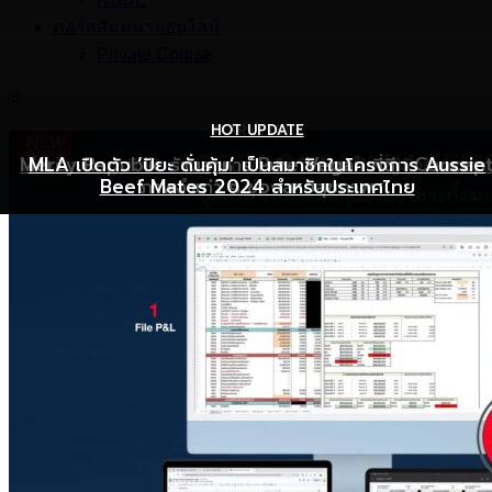
คอร์สสัมมนาออนไลน์
Private Course
©
HOT UPDATE
HOT UPDATE
MARKETING
Mercy Republic ร้านอาหาร Pure Vegan ที่ฉีก Concep
เริ่มต้นเปิดธุรกิจร้านอาหารอย่างไร ให้ร้านเป็นที่รู้จักยอดขาย
MLA เปิดตัว ‘ปิยะ ดั่นคุ้ม’ เป็นสมาชิกในโครงการ Aussie
Beef Mates 2024 สำหรับประเทศไทย
ภาพจำเก่า ๆ ของสายสุขภาพ
พุ่ง