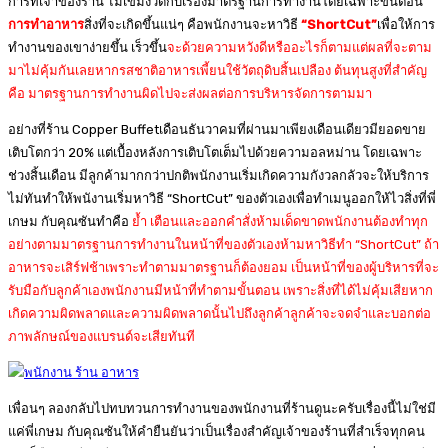
การที่เจ้าของร้าน ไม่เข้มงวดกับเรื่องมาตรฐานการทำงานโดยเฉพาะขั้นตอน
การทำอาหาร
สิ่งที่จะเกิดขึ้นแน่ๆ คือพนักงานจะหาวิธี
“ShortCut”
เพื่อให้การ
ทำงานของเขาง่ายขึ้น เร็วขึ้น
จะด้วยความหวังดีหรืออะไรก็ตามแต่ผลที่จะตาม
มาไม่คุ้มกันเลยหากรสชาติอาหารเพี้ยนใช้วัตถุดิบสิ้นเปลือง ต้นทุนสูงที่สำคัญ
คือ มาตรฐานการทำงานผิดไปจะส่งผลต่อการบริหารจัดการตามมา
อย่างที่ร้าน Copper Buffetเดือนธันวาคมที่ผ่านมาเพียงเดือนเดียวมียอดขาย
เติบโตกว่า 20% แต่เบื้องหลังการเติบโตเต็มไปด้วยความอลหม่าน โดยเฉพาะ
ช่วงสิ้นเดือน มีลูกค้ามากกว่าปกติพนักงานเริ่มเกิดความกังวลกลัวจะให้บริการ
ไม่ทันทำให้พนังานเริ่มหาวิธี “ShortCut” ของตัวเองเพื่อทำเมนูออกให้ไวสิ่งที่พี่
เกษม กับคุณซันทำคือ
ย้ำ เตือนและออกคำสั่งห้ามเด็ดขาดพนักงานต้องทำทุก
อย่างตามมาตรฐานการทำงานในหน้าที่ของตัวเองห้ามหาวิธีทำ “ShortCut” ถ้า
อาหารจะเสิร์ฟช้าเพราะทำตามมาตรฐานก็ต้องยอม เป็นหน้าที่ของผู้บริหารที่จะ
รับมือกับลูกค้าเองพนักงานมีหน้าที่ทำตามขั้นตอน เพราะสิ่งที่ได้ไม่คุ้มเสียหาก
เกิดความผิดพลาดและความผิดพลาดนั้นไปถึงลูกค้าลูกค้าจะจดจำและบอกต่อ
ภาพลักษณ์ของแบรนด์จะเสียทันที
เพื่อนๆ
ลองกลับไปทบทวนการทำงานของพนักงานที่ร้านดูนะครับเรื่องนี้ไม่ใช่มี
แค่พี่เกษม กับคุณซันให้คำยืนยันว่าเป็นเรื่องสำคัญเจ้าของร้านที่สำเร็จทุกคน