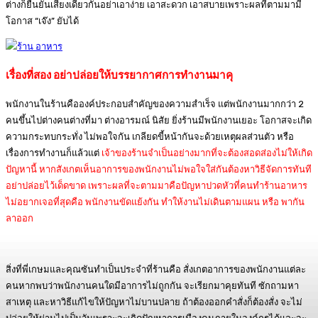
ต่างก็ยืนยันเสียงเดียวกันอย่าเอาง่าย เอาสะดวก เอาสบายเพราะผลที่ตามมามี
โอกาส “เจ๊ง” ยับได้
เรื่องที่สอง อย่าปล่อยให้บรรยากาศการทำงานมาคุ
พนักงานในร้านคือองค์ประกอบสำคัญของความสำเร็จ แต่พนักงานมากกว่า 2
คนขึ้นไปต่างคนต่างที่มา ต่างอารมณ์ นิสัย ยิ่งร้านมีพนักงานเยอะ โอกาสจะเกิด
ความกระทบกระทั่ง ไม่พอใจกัน เกลียดขี้หน้ากันจะด้วยเหตุผลส่วนตัว หรือ
เรื่องการทำงานก็แล้วแต่
เจ้าของร้านจำเป็นอย่างมากที่จะต้องสอดส่องไม่ให้เกิด
ปัญหานี้ หากสังเกตเห็นอาการของพนักงานไม่พอใจใส่กันต้องหาวิธีจัดการทันที
อย่าปล่อยไว้เด็ดขาด เพราะผลที่จะตามมาคือปัญหาปวดหัวที่คนทำร้านอาหาร
ไม่อยากเจอที่สุดคือ พนักงานขัดแย้งกัน ทำให้งานไม่เดินตามแผน หรือ พากัน
ลาออก
สิ่งที่พี่เกษมและคุณซันทำเป็นประจำที่ร้านคือ สั่งเกตอาการของพนักงานแต่ละ
คนหากพบว่าพนักงานคนใดมีอาการไม่ถูกกัน จะเรียกมาคุยทันที ซักถามหา
สาเหตุ และหาวิธีแก้ไขให้ปัญหาไม่บานปลาย ถ้าต้องออกคำสั่งก็ต้องสั่ง จะไม่