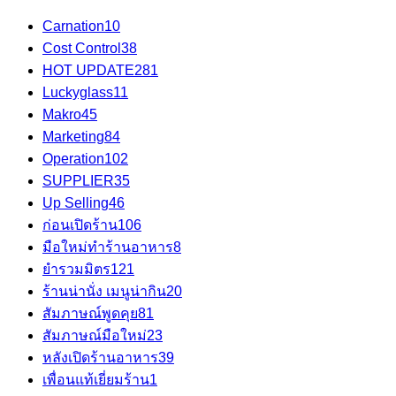
Carnation
10
Cost Control
38
HOT UPDATE
281
Luckyglass
11
Makro
45
Marketing
84
Operation
102
SUPPLIER
35
Up Selling
46
ก่อนเปิดร้าน
106
มือใหม่ทำร้านอาหาร
8
ยำรวมมิตร
121
ร้านน่านั่ง เมนูน่ากิน
20
สัมภาษณ์พูดคุย
81
สัมภาษณ์มือใหม่
23
หลังเปิดร้านอาหาร
39
เพื่อนแท้เยี่ยมร้าน
1