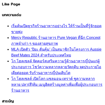
Like Page
บทความเด่น
เริ่มต้นเปิดธุรกิจร้านอาหารอย่างไร ให้ร้านเป็นที่รู้จักยอด
ขายพุ่ง
Mercy Republic ร้านอาหาร Pure Vegan ที่ฉีก Concept
ภาพจำเก่า ๆ ของสายสุขภาพ
MLA เปิดตัว ‘ปิยะ ดั่นคุ้ม’ เป็นสมาชิกในโครงการ Aussie
Beef Mates 2024 สำหรับประเทศไทย
โก โฮลเซลล์ จัดคอร์สเสริมความรู้ด้านอาหารญี่ปุ่นแก่ผู้
ประกอบการ โชว์ความหลากหลายวัตถุดิบ จุดประกายไอ
เดียต่อยอด รับร้านอาหารญี่ปุ่นเติบโต
โก โฮลเซลล์ เปิดโลก แซลมอน-เทราต์ ชูความหลาก
หลาย ปลา(สี)ส้ม เมนูฮิตสร้างมูลค่าเพิ่มเพื่อผู้ประกอบการ
ร้านอาหาร
สารบัญ