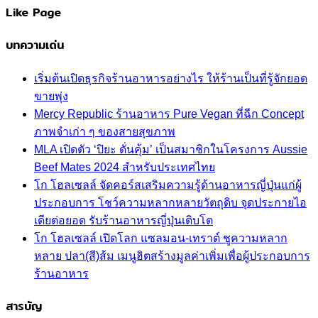
Like Page
บทความเด่น
เริ่มต้นเปิดธุรกิจร้านอาหารอย่างไร ให้ร้านเป็นที่รู้จักยอด
ขายพุ่ง
Mercy Republic ร้านอาหาร Pure Vegan ที่ฉีก Concept
ภาพจำเก่า ๆ ของสายสุขภาพ
MLA เปิดตัว ‘ปิยะ ดั่นคุ้ม’ เป็นสมาชิกในโครงการ Aussie
Beef Mates 2024 สำหรับประเทศไทย
โก โฮลเซลล์ จัดคอร์สเสริมความรู้ด้านอาหารญี่ปุ่นแก่ผู้
ประกอบการ โชว์ความหลากหลายวัตถุดิบ จุดประกายไอ
เดียต่อยอด รับร้านอาหารญี่ปุ่นเติบโต
โก โฮลเซลล์ เปิดโลก แซลมอน-เทราต์ ชูความหลาก
หลาย ปลา(สี)ส้ม เมนูฮิตสร้างมูลค่าเพิ่มเพื่อผู้ประกอบการ
ร้านอาหาร
สารบัญ