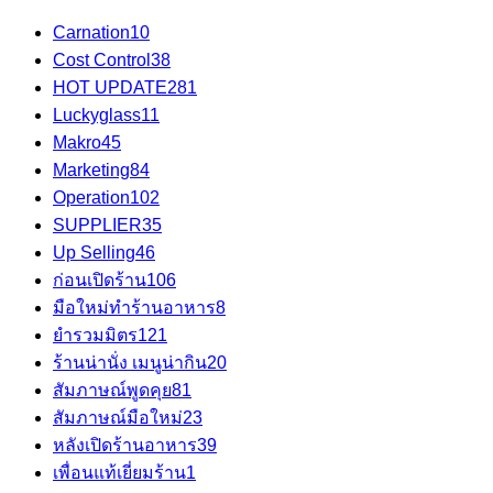
Carnation
10
Cost Control
38
HOT UPDATE
281
Luckyglass
11
Makro
45
Marketing
84
Operation
102
SUPPLIER
35
Up Selling
46
ก่อนเปิดร้าน
106
มือใหม่ทำร้านอาหาร
8
ยำรวมมิตร
121
ร้านน่านั่ง เมนูน่ากิน
20
สัมภาษณ์พูดคุย
81
สัมภาษณ์มือใหม่
23
หลังเปิดร้านอาหาร
39
เพื่อนแท้เยี่ยมร้าน
1