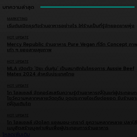
บทความล่าสุด
MARKETING
เริ่มต้นเปิดธุรกิจร้านอาหารอย่างไร ให้ร้านเป็นที่รู้จักยอดขายพุ่ง
HOT UPDATE
Mercy Republic ร้านอาหาร Pure Vegan ที่ฉีก Concept ภา
เก่า ๆ ของสายสุขภาพ
HOT UPDATE
MLA เปิดตัว ‘ปิยะ ดั่นคุ้ม’ เป็นสมาชิกในโครงการ Aussie Beef
Mates 2024 สำหรับประเทศไทย
HOT UPDATE
โก โฮลเซลล์ จัดคอร์สเสริมความรู้ด้านอาหารญี่ปุ่นแก่ผู้ประกอบ
โชว์ความหลากหลายวัตถุดิบ จุดประกายไอเดียต่อยอด รับร้านอ
ญี่ปุ่นเติบโต
HOT UPDATE
โก โฮลเซลล์ เปิดโลก แซลมอน-เทราต์ ชูความหลากหลาย ปลา(สี
เมนูฮิตสร้างมูลค่าเพิ่มเพื่อผู้ประกอบการร้านอาหาร
โหลดเพิ่มเติม