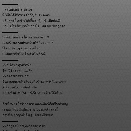
▬▬▬▬▬
และโดยเฉพาะเพื่อน ๆ
ที่ยังไม่ได้ให้ความสำคัญกับแฟนเพจ
หลักสูตรนี้จะช่วยให้เพื่อน ๆ รู้ว่าจำเป็นต้องมี
และไม่ใช่เรื่องยากในการใช้แฟนเพจเรียกลูกค้า
▬▬▬▬▬
❗จะเพิ่มยอดขายในเวลาที่ต้องการ ?
❗จะสร้างแบรนด์ของร้านให้ติดตลาด ?
❗ไม่ว่าเพื่อน ๆ ต้องการอะไร
❗แฟนเพจยังเป็นเรื่องจำเป็นต้องมี
▬▬▬▬▬
?ทุกเนื้อหา ทุกเทคนิค
?ทุกวิธีการ ทุกแนวคิด
?ทุกตัวอย่างประกอบ
?ออกแบบมาสำหรับธุรกิจร้านอาหารโดยเฉพาะ
?เรียนรู้พร้อมลงมือทำจริง
?คอมพิวเตอร์ อินเตอร์เน็ต เราเตรียมให้พร้อม
▬▬▬▬▬
ถ้าเพื่อน ๆ เชื่อว่าการตลาดออนไลน์คือเรื่องสำคัญ
เราอยากขอให้เพื่อน ๆ เข้าอบรมหลักสูตรนี้
ก่อนที่จะถูกลูกค้าลืม คู่แข่งแซงไปหมด
▬▬▬▬▬
?หลักสูตรนี้เรามุ่งหวังเพียง 2 ข้อ