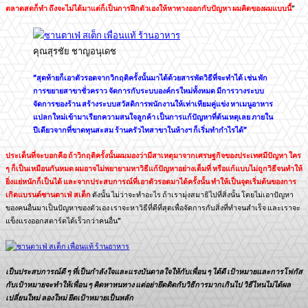
ตลาดสดก็ทำ ถึงจะไม่ได้มาแต่ก็เป็นการฝึกตัวเองให้หาทางออกกับปัญหา ผมคิดของผมแบบนี้
”
คุณสุรชัย ชาญอนุเดช
“สุดท้ายก็เอาตัวรอดจากวิกฤติครั้งนั้นมาได้ด้วยสารพัดวิธีที่จะทำได้ เช่น พัก
การขยายสาขาชั่วคราว จัดการกับระบบองค์กรใหม่ทั้งหมด มีการวางระบบ
จัดการของร้าน สร้างระบบสวัสดิการพนักงานให้เท่าเทียมคู่แข่ง หาเมนูอาหาร
แปลกใหม่เข้ามาเรียกความสนใจลูกค้า เป็นการแก้ปัญหาที่ต้นเหตุเลย ภายใน
ปีเดียวจากที่ขาดทุนสะสม ร้านครัวไทสาขาในห้างฯ ก็เริ่มทำกำไรได้”
ประเด็นที่จะบอกคือ ถ้าวิกฤติครั้งนั้นผมมองว่ามีสาเหตุมาจากเศรษฐกิจของประเทศมีปัญหา ใคร
ๆ ก็เป็นเหมือนกันหมด ผมอาจไม่พยายามหาวิธีแก้ปัญหาอย่างเต็มที่ หรือแก้แบบไม่ถูกวิธีจนทำให้
ยิ่งแย่หนักก็เป็นได้ และจากประสบการณ์ที่เอาตัวรอดมาได้ครั้งนั้น ทำให้เป็นจุดเริ่มต้นของการ
เกิดแบรนด์ซานตาเฟ่ สเต็ก
ดังนั้น ไม่ว่าจะทำอะไร ถ้าเรามุ่งสมาธิไปที่สิ่งนั้น โดยไม่เอาปัญหา
ของคนอื่นมาเป็นปัญหาของตัวเอง เราจะหาวิธีที่ดีที่สุดเพื่อจัดการกับสิ่งที่ทำจนสำเร็จ และเราจะ
แข็งแรงออกสตาร์ตได้เร็วกว่าคนอื่น”
เป็นประสบการณ์ดี ๆ ที่เป็นกำลังใจและแรงบันดาลใจให้กับเพื่อน ๆ ได้ดี เป้าหมายและการโฟกัส
กับเป้าหมายจะทำให้เพื่อน ๆ คิดหาหนทาง แต่อย่ายึดติดกับวิธีการมากเกินไป วิธีไหนไม่ได้ผล
เปลี่ยนใหม่ ลองใหม่ ยึดเป้าหมายเป็นหลัก