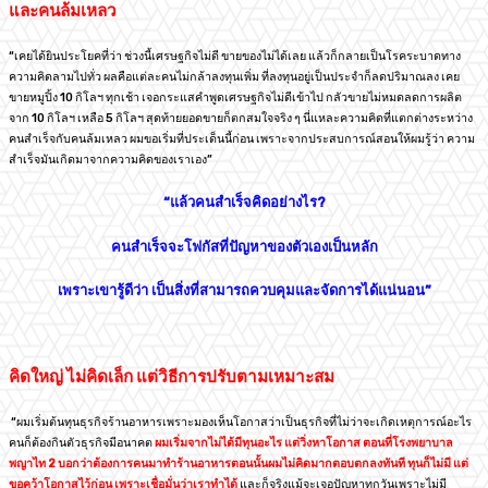
และคนล้มเหลว
“เคยได้ยินประโยคที่ว่า ช่วงนี้เศรษฐกิจไม่ดี ขายของไม่ได้เลย แล้วก็กลายเป็นโรคระบาดทาง
ความคิดลามไปทั่ว ผลคือแต่ละคนไม่กล้าลงทุนเพิ่ม ที่ลงทุนอยู่เป็นประจำก็ลดปริมาณลง เคย
ขายหมูปิ้ง 10 กิโลฯ ทุกเช้า เจอกระแสคำพูดเศรษฐกิจไม่ดีเข้าไป กลัวขายไม่หมดลดการผลิต
จาก 10 กิโลฯ เหลือ 5 กิโลฯ สุดท้ายยอดขายก็ตกสมใจจริง ๆ นี่แหละความคิดที่แตกต่างระหว่าง
คนสำเร็จกับคนล้มเหลว ผมขอเริ่มที่ประเด็นนี้ก่อน เพราะจากประสบการณ์สอนให้ผมรู้ว่า ความ
สำเร็จมันเกิดมาจากความคิดของเราเอง”
“แล้วคนสำเร็จคิดอย่างไร?
คนสำเร็จจะโฟกัสที่ปัญหาของตัวเองเป็นหลัก
เพราะเขารู้ดีว่า เป็นสิ่งที่สามารถควบคุมและจัดการได้แน่นอน”
คิดใหญ่ ไม่คิดเล็ก แต่วิธีการปรับตามเหมาะสม
“ผมเริ่มต้นทุนธุรกิจร้านอาหารเพราะมองเห็นโอกาสว่าเป็นธุรกิจที่ไม่ว่าจะเกิดเหตุการณ์อะไร
คนก็ต้องกินตัวธุรกิจมีอนาคต
ผมเริ่มจากไม่ได้มีทุนอะไร แต่วิ่งหาโอกาส ตอนที่โรงพยาบาล
พญาไท 2 บอกว่าต้องการคนมาทำร้านอาหารตอนนั้นผมไม่คิดมากตอบตกลงทันที ทุนก็ไม่มี แต่
ขอคว้าโอกาสไว้ก่อน เพราะเชื่อมั่นว่าเราทำได้
และก็จริงแม้จะเจอปัญหาทุกวันเพราะไม่มี