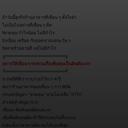
ถ้าวันนี้ธุรกิจร้านอาหารที่เพื่อน ๆ ตั้งใจทำ
ไม่เป็นไปอย่างที่เพื่อน ๆ คิด
❗
ขาดทุน กำไรน้อย ไม่มีกำไร
❗
เหนื่อย เครียด กับยอดขายแต่ละวัน ๆ
❗
หลายร้านขายดี แต่ไม่มีกำไร
╔═══════════════════╗
อยากให้เพื่อน ๆ ทบทวนเรื่องต้นทุนเป็นอันดับแรก
╚═══════════════════╝
จากสถิติที่เรารวบรวมไว้กว่า 4 ปี
พบว่าร้านอาหารของเพื่อน ๆ กว่า 80%
ประสบปัญหา “ขาดทุน” ขายไม่เหลือ “กำไร”
สาเหตุสำคัญมาจาก
เพื่อนๆ คิดต้นทุนผิดแต่แรก
เมื่อคิดต้นทุนผิด ทำให้กระทบไปทั้งระบบ
❗
เช่น ตั้งราคาขายผิด พบได้บ่อยที่สุด