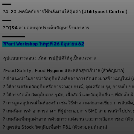
▬▬
?4. 20 เทคนิคกับการใช้พลังงานให้คุ้มค่า (Utilitycost Control)
▬▬
? “Q&A ถามตอบทุกประเด็นปัญหาร้านอาหาร
▬▬▬▬▬
?Part Workshop วันพุธที่ 26 มิถุนายน 62
•รูปแบบการสอน : เน้นการปฏิบัติให้ดูเป็นแนวทาง
?Food Safety , Food Hygiene และหลักสุขาภิบาล (สำคัญมาก)
? คำแนะนำในการนำวัตถุดิบที่เหลือจากการตัดแต่งมาสร้างเมนูใหม่ (ต
? วิธีการเตรียมวัตถุดิบหรือการวางอุปกรณ์, จุดเครื่องปรุง, การหยิบ
? วิธีการจัดเก็บวัตถุดิบต่าง ๆ ผัก, เนื้อสัตว์ และวัตถุดิบอื่น ๆ ที่มักเก็บ
? การดูแลอุปกรณ์ในห้องครัว เช่น วิธีทำความสะอาดเขียง, การลับมีด,
? เทคนิคการทำอาหารต่าง ๆ ที่ผู้ประกอบการ SME สามารถนำไปประยุกต์ใ
? เทคนิคเพิ่มมูลค่าอาหารด้วยการ แต่งจาน และการเลือกภาชนะ (ตัวเ
? สูตรนับ Stock วัตถุดิบเพื่อทำ P&L (ตัวควบคุมต้นทุน)