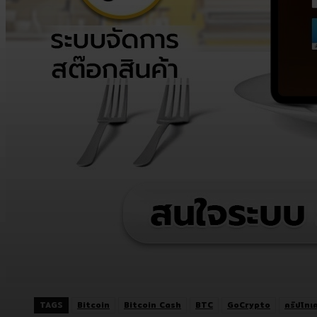
TAGS
Bitcoin
Bitcoin Cash
BTC
GoCrypto
คริปโทเค