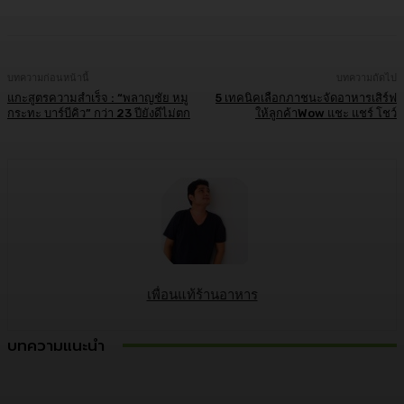
บทความก่อนหน้านี้
บทความถัดไป
แกะสูตรความสำเร็จ : “พลาญชัย หมู
5 เทคนิคเลือกภาชนะจัดอาหารเสิร์ฟ
กระทะ บาร์บีคิว” กว่า 23 ปียังดีไม่ตก
ให้ลูกค้าWow แชะ แชร์ โชว์
เพื่อนแท้ร้านอาหาร
บทความแนะนำ