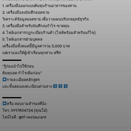
1. เครื่องมือออกแบบต้นทุนร้านอาหารของท่าน
2. เครื่องมือลงบันทึกยอดขาย
วิเคราะห์ข้อมูลยอดขาย เพื่อวางแผนปรับกลยุทธ์ธุรกิจ
3. เครื่องมือสำหรับบันทึกงบกำไร-ขาดทุน
4. ไฟล์เอกสารกฎระเบียบร้านค้า (ไฟล์พร้อมสำหรับแก้ไข)
5. ไฟล์เอกสารฝ่ายบุคคล
เครื่องมือทั้งหมดนี้มีมูลค่ารวม 5,000 บาท
แต่เรามอบให้ผู้เข้าเรียนทุกท่าน ฟรี!!!
▬▬▬▬▬
“รู้ก่อนนำไปใช้ก่อน
ต้นทุนลด กำไรเพิ่มก่อน”
รายละเอียดหลักสูตร
และขั้นตอนลงทะเบียนด่านล่าง
▬▬▬▬▬
หรือ สอบถามสำรองที่นั่ง
โทร. 0917804724 (คุณโอ๋)
ไลน์ไอดี : @tf-restaurant