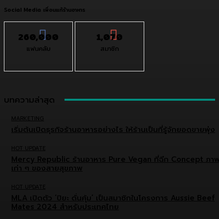
Social Media เพื่อนแท้ร้านอาหาร
260,000
1,070
แฟนคลับ
สมาชิก
บทความล่าสุด
MARKETING
เริ่มต้นเปิดธุรกิจร้านอาหารอย่างไร ให้ร้านเป็นที่รู้จักยอดขายพุ่ง
HOT UPDATE
Mercy Republic ร้านอาหาร Pure Vegan ที่ฉีก Concept ภา
เก่า ๆ ของสายสุขภาพ
HOT UPDATE
MLA เปิดตัว ‘ปิยะ ดั่นคุ้ม’ เป็นสมาชิกในโครงการ Aussie Beef
Mates 2024 สำหรับประเทศไทย