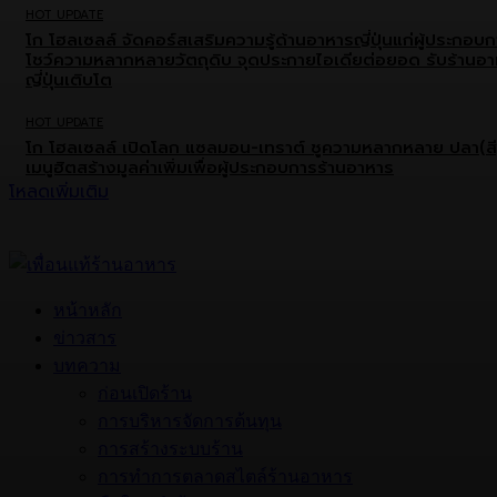
HOT UPDATE
โก โฮลเซลล์ จัดคอร์สเสริมความรู้ด้านอาหารญี่ปุ่นแก่ผู้ประกอบ
โชว์ความหลากหลายวัตถุดิบ จุดประกายไอเดียต่อยอด รับร้านอ
ญี่ปุ่นเติบโต
HOT UPDATE
โก โฮลเซลล์ เปิดโลก แซลมอน-เทราต์ ชูความหลากหลาย ปลา(สี
เมนูฮิตสร้างมูลค่าเพิ่มเพื่อผู้ประกอบการร้านอาหาร
โหลดเพิ่มเติม
หน้าหลัก
ข่าวสาร
บทความ
ก่อนเปิดร้าน
การบริหารจัดการต้นทุน
การสร้างระบบร้าน
การทำการตลาดสไตล์ร้านอาหาร