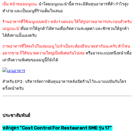
เป็น หน้าของเมนูแนะ
นำโดยเมนูแนะนำนี้ควรจะมีต้นทุนอาหารที่ต่ำ กำไรสูง
ทำง่าย และเป็นเมนูที่ร้านเต็มใจเสนอ
ร้านอาหารที่ใช้เมนูแบบหน้า-หลัง 1 แผ่นจบ ให้ใส่รูปภาพอาหารประกอบสำหรับ
เมนูแนะนำ
ที่อยากให้ลูกค้าได้ทานเพื่อเกิดความสะดุดตา และชักชวนให้ลูกค้า
ได้สั่งทานนั้นเองครับ
ภาพอาหารที่ใส่ลงไปในเล่มเมนู ไม่จำเป็นจะต้องมีขนาดเท่ากันนะครับ ตัวไหน
อยากขาย ก็ให้ขนาดความใหญ่เป็นพิเศษ
กันไปเลย
หรืออาจจะแบ่งหนึ่งหน้าเพื่อ
เล่าถึงความพิเศษของเมนูนี้ก็ยังได้
สำหรับ EP2 : บริหารจัดการต้นทุนอาหารหลังเปิดร้านไว้จะมาแบ่งปันกันใคร
ครั้งหน้าครับ
ประชาสัมพันธ์
หลักสูตร “Cost Control For Restaurant SME รุ่น 17”