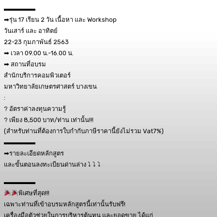
▬▬▬▬▬
➡
รุ่น 17 เรียน 2 วัน เนื้อหา และ Workshop
วันเสาร์ และ อาทิตย์
22-23 กุมภาพันธ์ 2563
➡
เวลา 09.00 น.-16.00 น.
➡
สถานที่อบรม
สำนักบริการคอมพิวเตอร์
มหาวิทยาลัยเกษตรศาสตร์ บางเขน
:
?
อัตราค่าลงทุนความรู้
?
เพียง 8,500 บาท/ท่าน เท่านั้น!!!
(สำหรับท่านที่ต้องการใบกำกับภาษีราคานี้ยังไม่รวม Vat7%)
▬▬▬▬▬
➡
รายละเอียดหลักสูตร
และขั้นตอนลงทะเบียนด่านล่าง
⤵
⤵
⤵
▬▬▬▬▬
พิเศษที่สุด!!!
เฉพาะท่านที่เข้าอบรมหลักสูตรนี้เท่านั้นรับฟรี!
เครื่องมือตัวช่วยในการบริหารต้นทุน และยอดขาย ได้แก่