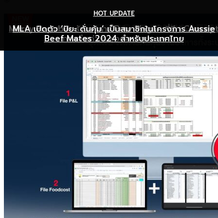
HOT UPDATE
HOT UPDATE
MARKETING
Mercy Republic ร้านอาหาร Pure Vegan ที่ฉีก Concep
เริ่มต้นเปิดธุรกิจร้านอาหารอย่างไร ให้ร้านเป็นที่รู้จักยอดขาย
MLA เปิดตัว ‘ปิยะ ดั่นคุ้ม’ เป็นสมาชิกในโครงการ Aussie
Beef Mates 2024 สำหรับประเทศไทย
ภาพจำเก่า ๆ ของสายสุขภาพ
พุ่ง