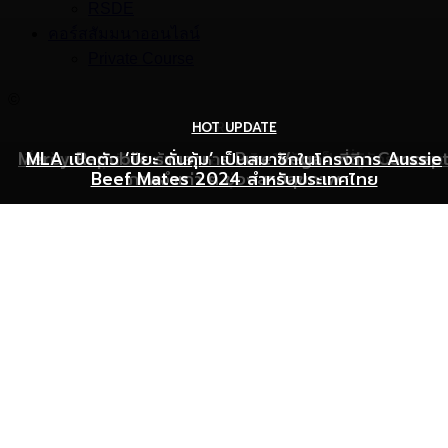
RSDE
คอร์สสัมมนาออนไลน์
Private Course
©
HOT UPDATE
HOT UPDATE
MARKETING
Mercy Republic ร้านอาหาร Pure Vegan ที่ฉีก Concep
เริ่มต้นเปิดธุรกิจร้านอาหารอย่างไร ให้ร้านเป็นที่รู้จักยอดขาย
MLA เปิดตัว ‘ปิยะ ดั่นคุ้ม’ เป็นสมาชิกในโครงการ Aussie
Beef Mates 2024 สำหรับประเทศไทย
ภาพจำเก่า ๆ ของสายสุขภาพ
พุ่ง