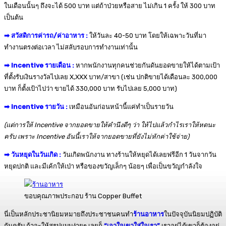
ในเดือนนั้นๆ ถึงจะได้ 500 บาท แต่ถ้าป่วยหรือสาย ไม่เกิน 1 ครั้ง ให้ 300 บาท
เป็นต้น
➡ สวัสดิการค่ารถ/ค่าอาหาร :
ให้วันละ 40-50 บาท โดยให้เฉพาะวันที่มา
ทำงานตรงต่อเวลา ไม่สลับรอบการทำงานเท่านั้น
➡ Incentive รายเดือน :
หากพนักงานทุกคนช่วยกันดันยอดขายให้ได้ตามเป้า
ที่ตั้งรับเงินรางวัลไปเลย X,XXX บาท/สาขา (เช่น ปกติขายได้เดือนละ 300,000
บาท ก็ตั้งเป้าไปว่า ขายได้ 330,000 บาท รับไปเลย 5,000 บาท)
➡ Incentive รายวัน :
เหมือนอันก่อนหน้านี้แค่ทำเป็นรายวัน
(แต่การให้ Incentive จากยอดขายให้คำนึงดีๆ ว่า ให้ไปแล้วกำไรเราให้หดนะ
ครับ เพราะ Incentive อันนี้เราให้จากยอดขายที่ยังไม่หักค่าใช้จ่าย)
➡ วันหยุดในวันเกิด :
วันเกิดพนักงาน ทางร้านให้หยุดได้เลยฟรีอีก 1 วันจากวัน
หยุดปกติ และมีเค้กให้เป่า หรือของขวัญเล็กๆ น้อยๆ เพื่อเป็นขวัญกำลังใจ
ขอบคุณภาพประกอบ ร้าน Copper Buffet
นี่เป็นหลักประชานิยมหมายถึงประชาชนคนทำ
ร้านอาหาร
ในปัจจุบันนิยมปฏิบัติ
กันครับ ถ้าจะให้สรุปแบบง่ายๆ เลยก็
“เอาใจเขาใส่ใจเรา”
เราอยู่ได้เขาก็ต้องอยู่