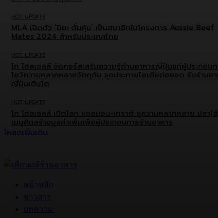
HOT UPDATE
MLA เปิดตัว ‘ปิยะ ดั่นคุ้ม’ เป็นสมาชิกในโครงการ Aussie Beef
Mates 2024 สำหรับประเทศไทย
HOT UPDATE
โก โฮลเซลล์ จัดคอร์สเสริมความรู้ด้านอาหารญี่ปุ่นแก่ผู้ประกอบ
โชว์ความหลากหลายวัตถุดิบ จุดประกายไอเดียต่อยอด รับร้านอ
ญี่ปุ่นเติบโต
HOT UPDATE
โก โฮลเซลล์ เปิดโลก แซลมอน-เทราต์ ชูความหลากหลาย ปลา(สี
เมนูฮิตสร้างมูลค่าเพิ่มเพื่อผู้ประกอบการร้านอาหาร
โหลดเพิ่มเติม
หน้าหลัก
ข่าวสาร
บทความ