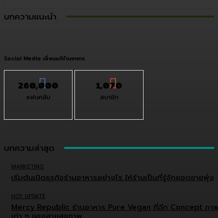
บทความแนะนำ
Social Media เพื่อนแท้ร้านอาหาร
260,000
1,070
แฟนคลับ
สมาชิก
บทความล่าสุด
MARKETING
เริ่มต้นเปิดธุรกิจร้านอาหารอย่างไร ให้ร้านเป็นที่รู้จักยอดขายพุ่ง
HOT UPDATE
Mercy Republic ร้านอาหาร Pure Vegan ที่ฉีก Concept ภา
เก่า ๆ ของสายสุขภาพ