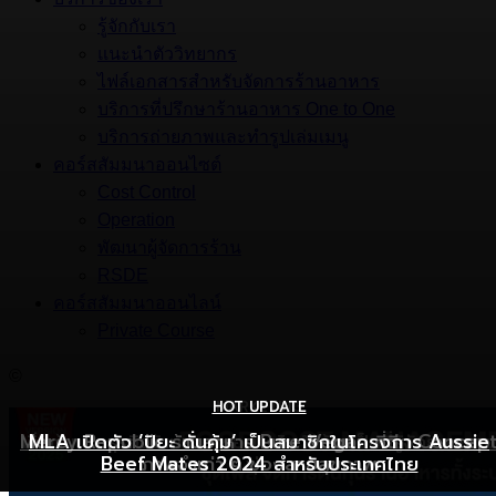
รู้จักกับเรา
แนะนำตัววิทยากร
ไฟล์เอกสารสำหรับจัดการร้านอาหาร
บริการที่ปรึกษาร้านอาหาร One to One
บริการถ่ายภาพและทำรูปเล่มเมนู
คอร์สสัมมนาออนไซต์
Cost Control
Operation
พัฒนาผู้จัดการร้าน
RSDE
คอร์สสัมมนาออนไลน์
Private Course
©
HOT UPDATE
HOT UPDATE
MARKETING
Mercy Republic ร้านอาหาร Pure Vegan ที่ฉีก Concep
เริ่มต้นเปิดธุรกิจร้านอาหารอย่างไร ให้ร้านเป็นที่รู้จักยอดขาย
MLA เปิดตัว ‘ปิยะ ดั่นคุ้ม’ เป็นสมาชิกในโครงการ Aussie
Beef Mates 2024 สำหรับประเทศไทย
ภาพจำเก่า ๆ ของสายสุขภาพ
พุ่ง