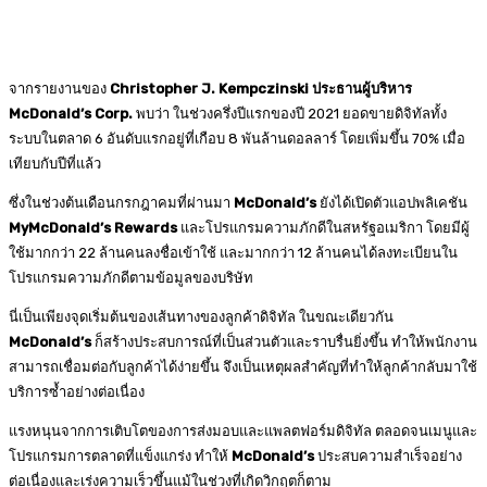
จากรายงานของ
Christopher J. Kempczinski ประธานผู้บริหาร
McDonald’s Corp.
พบว่า ในช่วงครึ่งปีแรกของปี 2021 ยอดขายดิจิทัลทั้ง
ระบบในตลาด 6 อันดับแรกอยู่ที่เกือบ 8 พันล้านดอลลาร์ โดยเพิ่มขึ้น 70% เมื่อ
เทียบกับปีที่แล้ว
ซึ่งในช่วงต้นเดือนกรกฎาคมที่ผ่านมา
McDonald’s
ยังได้เปิดตัวแอปพลิเคชัน
MyMcDonald’s Rewards
และโปรแกรมความภักดีในสหรัฐอเมริกา โดยมีผู้
ใช้มากกว่า 22 ล้านคนลงชื่อเข้าใช้ และมากกว่า 12 ล้านคนได้ลงทะเบียนใน
โปรแกรมความภักดีตามข้อมูลของบริษัท
นี่เป็นเพียงจุดเริ่มต้นของเส้นทางของลูกค้าดิจิทัล ในขณะเดียวกัน
McDonald’s
ก็สร้างประสบการณ์ที่เป็นส่วนตัวและราบรื่นยิ่งขึ้น ทำให้พนักงาน
สามารถเชื่อมต่อกับลูกค้าได้ง่ายขึ้น จึงเป็นเหตุผลสำคัญที่ทำให้ลูกค้ากลับมาใช้
บริการซ้ำอย่างต่อเนื่อง
แรงหนุนจากการเติบโตของการส่งมอบและแพลตฟอร์มดิจิทัล ตลอดจนเมนูและ
โปรแกรมการตลาดที่แข็งแกร่ง ทำให้
McDonald’s
ประสบความสำเร็จอย่าง
ต่อเนื่องและเร่งความเร็วขึ้นแม้ในช่วงที่เกิดวิกฤตก็ตาม