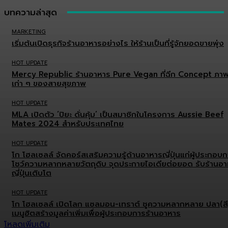
บทความล่าสุด
MARKETING
เริ่มต้นเปิดธุรกิจร้านอาหารอย่างไร ให้ร้านเป็นที่รู้จักยอดขายพุ่ง
HOT UPDATE
Mercy Republic ร้านอาหาร Pure Vegan ที่ฉีก Concept ภา
เก่า ๆ ของสายสุขภาพ
HOT UPDATE
MLA เปิดตัว ‘ปิยะ ดั่นคุ้ม’ เป็นสมาชิกในโครงการ Aussie Beef
Mates 2024 สำหรับประเทศไทย
HOT UPDATE
โก โฮลเซลล์ จัดคอร์สเสริมความรู้ด้านอาหารญี่ปุ่นแก่ผู้ประกอบ
โชว์ความหลากหลายวัตถุดิบ จุดประกายไอเดียต่อยอด รับร้านอ
ญี่ปุ่นเติบโต
HOT UPDATE
โก โฮลเซลล์ เปิดโลก แซลมอน-เทราต์ ชูความหลากหลาย ปลา(สี
เมนูฮิตสร้างมูลค่าเพิ่มเพื่อผู้ประกอบการร้านอาหาร
โหลดเพิ่มเติม