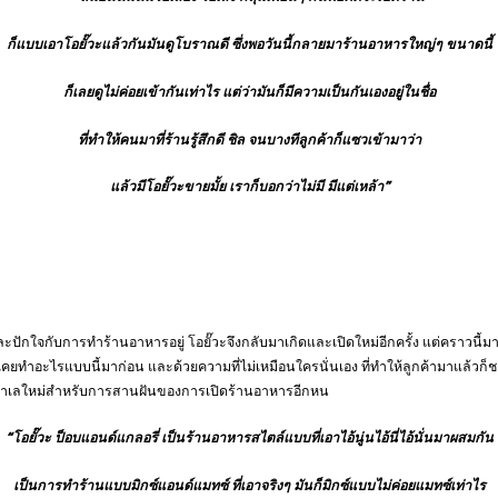
ก็แบบเอาโอยั๊วะแล้วกันมันดูโบราณดี ซึ่งพอวันนี้กลายมาร้านอาหารใหญ่ๆ ขนาดนี้
ก็เลยดูไม่ค่อยเข้ากันเท่าไร แต่ว่ามันก็มีความเป็นกันเองอยู่ในชื่อ
ที่ทำให้คนมาที่ร้านรู้สึกดี ชิล จนบางทีลูกค้าก็แซวเข้ามาว่า
แล้วมีโอยั๊วะขายมั้ย เราก็บอกว่าไม่มี มีแต่เหล้า”
ะปักใจกับการทำร้านอาหารอยู่ โอยั๊วะจึงกลับมาเกิดและเปิดใหม่อีกครั้ง แต่คราวนี้มาใ
ครเคยทำอะไรแบบนี้มาก่อน และด้วยความที่ไม่เหมือนใครนั่นเอง ที่ทำให้ลูกค้ามาแล้วก็ชอบ
ะหาทำเลใหม่สำหรับการสานฝันของการเปิดร้านอาหารอีกหน
“โอยั๊วะ ป็อบแอนด์แกลอรี่ เป็นร้านอาหารสไตล์แบบที่เอาไอ้นู่นไอ้นี่ไอ้นั่นมาผสมกัน
เป็นการทำร้านแบบมิกซ์แอนด์แมทซ์ ที่เอาจริงๆ มันก็มิกซ์แบบไม่ค่อยแมทซ์เท่าไร