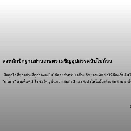
ลงหลักปักฐานย่านเกษตร เผชิญอุปสรรคนับไม่ถ้วน
เมื่อถูกไล่ที่ทุกอย่างที่ดูกำลังจะไปได้สวยสำหรับโอยั๊วะ ก็หยุดชะงัก ทำให้ต้องเริ่มต
“เกษตร” ด้วยพื้นที่ 3 ไร่ ซึ่งใหญ่ขึ้นกว่าเดิมถึง 3 เท่า จึงทำให้โอยั๊วะต้องตื่นตัวมาก