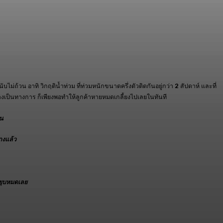
ไม่ถ้วน อาทิ วิกฤติน้ำท่วม ที่ท่วมหนักขนาดครึ่งตัวติดกันอยู่กว่า 2 สัปดาห์ และที่
่างเป็นทางการ ก็เพียงพอทำให้ลูกค้าหายหมดเกลี้ยงไปเลยในทันที
าน
างแล้ว
จยุบหมดเลย