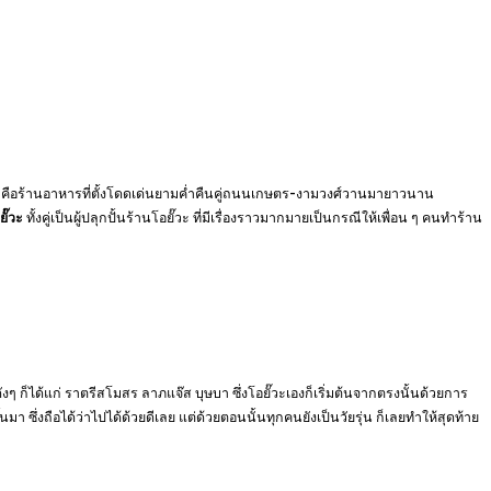
คือร้านอาหารที่ตั้งโดดเด่นยามค่ำคืนคู่ถนนเกษตร-งามวงศ์วานมายาวนาน
ยั๊วะ
ทั้งคู่เป็นผู้ปลุกปั้นร้านโอยั๊วะ ที่มีเรื่องราวมากมายเป็นกรณีให้เพื่อน ๆ คนทำร้าน
งๆ ก็ได้แก่ ราตรีสโมสร ลาภแจ๊ส บุษบา ซึ่งโอยั๊วะเองก็เริ่มต้นจากตรงนั้นด้วยการ
นมา ซึ่งถือได้ว่าไปได้ด้วยดีเลย แต่ด้วยตอนนั้นทุกคนยังเป็นวัยรุ่น ก็เลยทำให้สุดท้าย