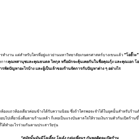
ในการทำงาน แต่สำหรับใครที่อยู่แถวย่านมหาวิทยาลัยเกษตรศาสตร์บางเขนแล้ว
“โอยั๊วะ”
วงการ
คุณ
ทสานุช
และคุณธนดล ไทกุล หรือมักจะคุ้นเคยกันในชื่อคุณกุ้ง และคุณเอก โอ
สารพัดปัญหาอะไรบ้าง และผู้เป็นเจ้าของร้านจัดการกับปัญหาต่าง ๆ อย่างไร
ล้าห้องแถวห้องเดียวค่อนข้างได้รับความนิยม ซึ่งถ้าใครพอจะจำได้ในยุคนั้นสำหรับร้านดั
ี่ชอบไปเที่ยวนั่งดื่มตามร้านเหล้า ก็เลยเป็นแรงบันดาลใจให้รวมเงินรวมตัวกันเปิดร้านขึ้
่ได้ทำอะไรร่วมกันตามประสาวัยรุ่น
“สมัยนั้นมันมีโอเลี้ยง โอเล้ง กลุ่มเพื่อนๆ กันพอคิดจะเปิดร้าน