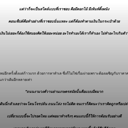
แต่ว่าก็จะเป็นสไตล์แบบที่เราชอบ คือมีดอกไม้ มีเพ้นท์ติ้งผนัง
คอนเซ็ปต์คือทำอย่างที่เราชอบนั่นแหละ แต่ก็ต้องทำตามเงินในกระเป๋าด้วย
เงินไม่เยอะก็ต้องใช้สมองคิดให้เยอะหน่อย อะไรทำเองได้เราก็ทำเอง ไม่ทำอะไรเกินตัว
้นใหม่อีกครั้งตั้งแต่ก้าวแรก ด้วยการหาทำเล ซึ่งก็ไม่ใช่เรื่องง่ายเพราะต้องเผชิญกับราค
ขึ้นกว่าเดิมอีกหลายเท่า
“ถนนงามวงศ์วานย่านเกษตรสมัยนั้นคือแบบมืดมาก
เดินนี่กลัวเลยว่าจะโดนโจรปล้น ถนนโล่ง รถไม่ติด จนเราก็คิดนะว่าเราคิดถูกหรือเปล่
เปลี่ยวแบบนี้จะไปรอดไหม แต่พอมาทำจริงๆ คนแถบนี้ก็ให้การต้อนรับอย่างดี