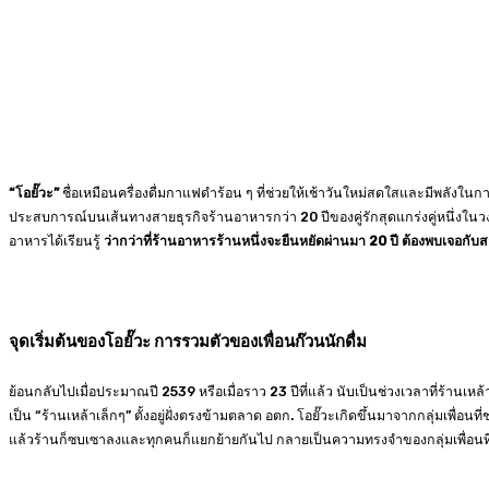
“โอยั๊วะ”
ชื่อเหมือนครื่องดื่มกาแฟดำร้อน ๆ ที่ช่วยให้เช้าวันใหม่สดใสและมีพลัง
ประสบการณ์บนเส้นทางสายธุรกิจร้านอาหารกว่า 20 ปีของคู่รักสุดแกร่งคู่หนึ่งใน
อาหารได้เรียนรู้
ว่ากว่าที่ร้านอาหารร้านหนึ่งจะยืนหยัดผ่านมา 20 ปี ต้องพบเจอกับ
จุดเริ่มต้นของโอยั๊วะ การรวมตัวของเพื่อนก๊วนนักดื่ม
ย้อนกลับไปเมื่อประมาณปี 2539 หรือเมื่อราว 23 ปีที่แล้ว นับเป็นช่วงเวลาที่ร้านเห
เป็น “ร้านเหล้าเล็กๆ” ตั้งอยู่ฝั่งตรงข้ามตลาด อตก. โอยั๊วะเกิดขึ้นมาจากกลุ่มเพื่อนท
แล้วร้านก็ซบเซาลงและทุกคนก็แยกย้ายกันไป กลายเป็นความทรงจำของกลุ่มเพื่อนที