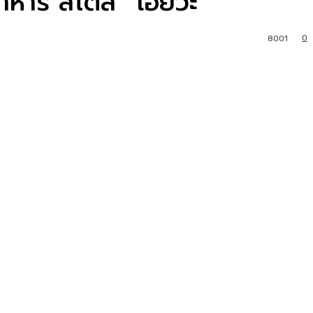
หาร สไตล์ “โอยั๊วะ”
0
8001