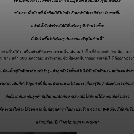
เขาบอกกับเราว่า พอมีร้านอาหารมาอยู่ข้างๆ แบบนี้แล้วรู้สึกดีจังเลย
ขโมยจะขึ้นบ้านพี่เนี่ยก็จะได้ไม่กล้า ก็เลยทำให้เรามีกำลังใจมากขึ้น
แล้วก็ตั้งใจทำร้านให้ดีขึ้นเรื่อยๆ ซึ่งร้านโอยั๊วะ
ก็เติบโตขึ้นไปพร้อมๆ กับความเจริญในย่านนี้”
่างก็ไม่ได้ราบรื่นอย่างที่คิด เพราะจากนั้นไม่นาน โอยั๊วะก็ต้องเจอกับวิกฤติมากมายนับ
รห้ามขายเหล้า 300 เมตรรอบมหาวิทยาลัย ซึ่งเพียงแค่มีข่าวออกมาแต่ยังไม่ได้ออกกฎอย
แม้จะตั้งอยู่ใกล้มหาลัย แต่จริงๆ แล้วลูกค้าโอยั๊วะก็ไม่ได้เป็นนักศึกษา แต่เป็นคนทำง
ะแสข่าวมันก็ทำให้ลูกค้าที่เป็นคนทำงานหายไปเลย เราก็เลยรู้สึกว่าต้องทำอะไรสักอย่
คือต้องกลับมาจับลูกค้าที่เป็นกลุ่มนักศึกษาแล้ว เพื่อให้มีรายได้มาจุนเจือร้านเรา
่คือ จะเอาไงดีวะให้รอด จากพื้นที่ส่วนคาราโอเกะของร้าน จำนวน
8-9 ห้อง ก็ตัดสินใ
แล้วเปลี่ยนเป็นโรงเรือนหมูกระทะแทน”