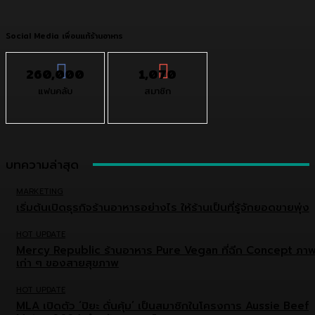
Social Media เพื่อนแท้ร้านอาหาร
260,000
1,070
แฟนคลับ
สมาชิก
บทความล่าสุด
MARKETING
เริ่มต้นเปิดธุรกิจร้านอาหารอย่างไร ให้ร้านเป็นที่รู้จักยอดขายพุ่ง
HOT UPDATE
Mercy Republic ร้านอาหาร Pure Vegan ที่ฉีก Concept ภา
เก่า ๆ ของสายสุขภาพ
HOT UPDATE
MLA เปิดตัว ‘ปิยะ ดั่นคุ้ม’ เป็นสมาชิกในโครงการ Aussie Beef