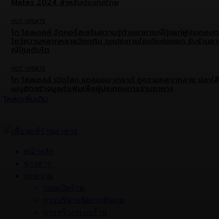
Mates 2024 สำหรับประเทศไทย
HOT UPDATE
โก โฮลเซลล์ จัดคอร์สเสริมความรู้ด้านอาหารญี่ปุ่นแก่ผู้ประกอบ
โชว์ความหลากหลายวัตถุดิบ จุดประกายไอเดียต่อยอด รับร้านอ
ญี่ปุ่นเติบโต
HOT UPDATE
โก โฮลเซลล์ เปิดโลก แซลมอน-เทราต์ ชูความหลากหลาย ปลา(สี
เมนูฮิตสร้างมูลค่าเพิ่มเพื่อผู้ประกอบการร้านอาหาร
โหลดเพิ่มเติม
หน้าหลัก
ข่าวสาร
บทความ
ก่อนเปิดร้าน
การบริหารจัดการต้นทุน
การสร้างระบบร้าน