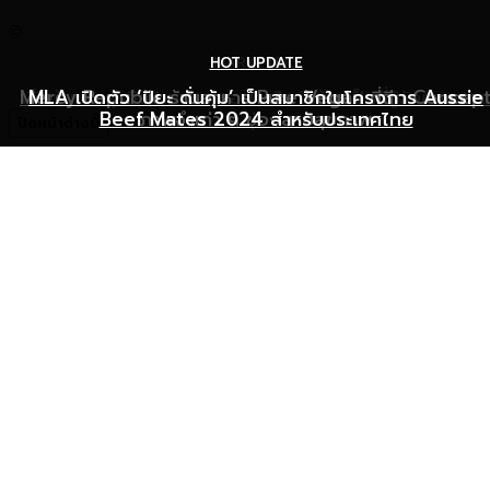
©
HOT UPDATE
HOT UPDATE
MARKETING
Mercy Republic ร้านอาหาร Pure Vegan ที่ฉีก Concep
เริ่มต้นเปิดธุรกิจร้านอาหารอย่างไร ให้ร้านเป็นที่รู้จักยอดขาย
MLA เปิดตัว ‘ปิยะ ดั่นคุ้ม’ เป็นสมาชิกในโครงการ Aussie
Beef Mates 2024 สำหรับประเทศไทย
ภาพจำเก่า ๆ ของสายสุขภาพ
พุ่ง
ปิดหน้าต่างนี้