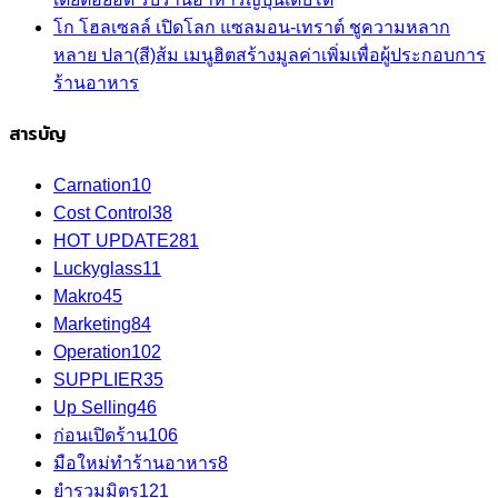
โก โฮลเซลล์ เปิดโลก แซลมอน-เทราต์ ชูความหลาก
หลาย ปลา(สี)ส้ม เมนูฮิตสร้างมูลค่าเพิ่มเพื่อผู้ประกอบการ
ร้านอาหาร
สารบัญ
Carnation
10
Cost Control
38
HOT UPDATE
281
Luckyglass
11
Makro
45
Marketing
84
Operation
102
SUPPLIER
35
Up Selling
46
ก่อนเปิดร้าน
106
มือใหม่ทำร้านอาหาร
8
ยำรวมมิตร
121