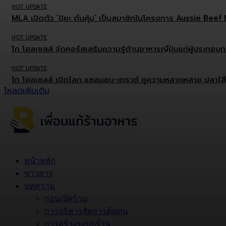
HOT UPDATE
MLA เปิดตัว ‘ปิยะ ดั่นคุ้ม’ เป็นสมาชิกในโครงการ Aussie Be
HOT UPDATE
โก โฮลเซลล์ จัดคอร์สเสริมความรู้ด้านอาหารญี่ปุ่นแก่ผู้ประกอ
HOT UPDATE
โก โฮลเซลล์ เปิดโลก แซลมอน-เทราต์ ชูความหลากหลาย ปลา(สี)ส้
โหลดเพิ่มเติม
หน้าหลัก
ข่าวสาร
บทความ
ก่อนเปิดร้าน
การบริหารจัดการต้นทุน
การสร้างระบบร้าน