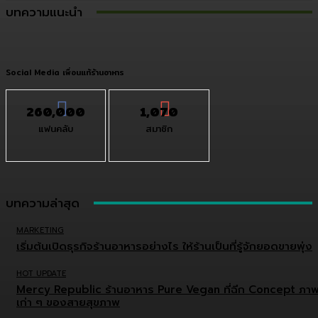
บทความแนะนำ
Social Media เพื่อนแท้ร้านอาหาร
260,000
1,070
แฟนคลับ
สมาชิก
บทความล่าสุด
MARKETING
เริ่มต้นเปิดธุรกิจร้านอาหารอย่างไร ให้ร้านเป็นที่รู้จักยอดขายพุ่ง
HOT UPDATE
Mercy Republic ร้านอาหาร Pure Vegan ที่ฉีก Concept ภา
เก่า ๆ ของสายสุขภาพ