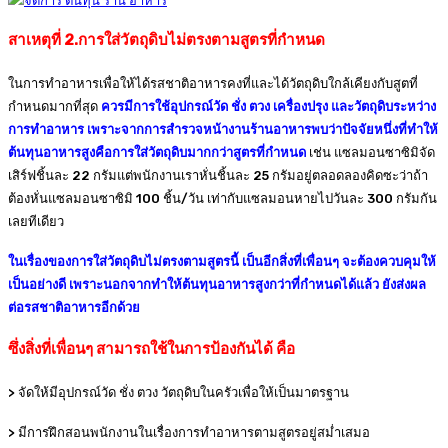
สาเหตุที่ 2.การใส่วัตถุดิบไม่ตรงตามสูตรที่กำหนด
ในการทำอาหารเพื่อให้ได้รสชาติอาหารคงที่และได้วัตถุดิบใกล้เคียงกับสูตที่
กำหนดมากที่สุด
ควรมีการใช้อุปกรณ์วัด ชั่ง ตวง เครื่องปรุง และวัตถุดิบระหว่าง
การทำอาหาร เพราะจากการสำรวจหน้างานร้านอาหารพบว่าปัจจัยหนึ่งที่ทำให้
ต้นทุนอาหารสูงคือการใส่วัตถุดิบมากกว่าสูตรที่กำหนด
เช่น แซลมอนซาซิมิจัด
เสิร์ฟชิ้นละ 22 กรัมแต่พนักงานเราหั่นชิ้นละ 25 กรัมอยู่ตลอดลองคิดซะว่าถ้า
ต้องหั่นแซลมอนซาซิมิ 100 ชิ้น/วัน เท่ากับแซลมอนหายไปวันละ 300 กรัมกัน
เลยทีเดียว
ในเรื่องของการใส่วัตถุดิบไม่ตรงตามสูตรนี้ เป็นอีกสิ่งที่เพื่อนๆ จะต้องควบคุมให้
เป็นอย่างดี เพราะนอกจากทำให้ต้นทุนอาหารสูงกว่าที่กำหนดได้แล้ว ยังส่งผล
ต่อรสชาติอาหารอีกด้วย
ซึ่งสิ่งที่เพื่อนๆ สามารถใช้ในการป้องกันได้ คือ
> จัดให้มีอุปกรณ์วัด ชั่ง ตวง วัตถุดิบในครัวเพื่อให้เป็นมาตรฐาน
> มีการฝึกสอนพนักงานในเรื่องการทำอาหารตามสูตรอยู่สม่ำเสมอ