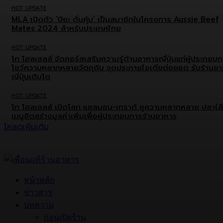
HOT UPDATE
MLA เปิดตัว ‘ปิยะ ดั่นคุ้ม’ เป็นสมาชิกในโครงการ Aussie Beef
Mates 2024 สำหรับประเทศไทย
HOT UPDATE
โก โฮลเซลล์ จัดคอร์สเสริมความรู้ด้านอาหารญี่ปุ่นแก่ผู้ประกอบ
โชว์ความหลากหลายวัตถุดิบ จุดประกายไอเดียต่อยอด รับร้านอ
ญี่ปุ่นเติบโต
HOT UPDATE
โก โฮลเซลล์ เปิดโลก แซลมอน-เทราต์ ชูความหลากหลาย ปลา(สี
เมนูฮิตสร้างมูลค่าเพิ่มเพื่อผู้ประกอบการร้านอาหาร
โหลดเพิ่มเติม
หน้าหลัก
ข่าวสาร
บทความ
ก่อนเปิดร้าน