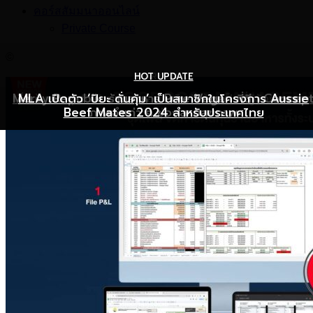
คอร์สสัมมนาออนไลน์
Private Course
©
HOT UPDATE
HOT UPDATE
MARKETING
Mercy Republic ร้านอาหาร Pure Vegan ที่ฉีก Concep
เริ่มต้นเปิดธุรกิจร้านอาหารอย่างไร ให้ร้านเป็นที่รู้จักยอดขาย
MLA เปิดตัว ‘ปิยะ ดั่นคุ้ม’ เป็นสมาชิกในโครงการ Aussie
Beef Mates 2024 สำหรับประเทศไทย
ภาพจำเก่า ๆ ของสายสุขภาพ
พุ่ง