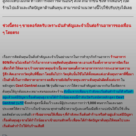
สูงจะแทบไม่เกิด ทำให้การจัดการด้านอื่นๆ สะดวกมากขึ้น ซึ่งหากเพื่อนๆ เปิด
ร้านไปแล้วและเกิดปัญหาด้านต้นทุน สามารถนำแนวทางนี้ไปใช้ปรับปรุงได้เลย
ช่วงนี้ตรง ๆ ขายคอร์สครับ เพราะมันสำคัญและจำเป็นต่อร้านอาหารของเพื่อน
ๆ โดยตรง
เรื่องการคิดต้นทุนเป็นสิ่งสำคัญและจำเป็นอย่างมากในการทำธุรกิจร้านอาหาร
ร้านอาหาร
80%ที่ขายไม่เหลือกำไรก็มาจากสาเหตุคิดต้นทุนผิดพลาด เอาแค่เรื่องตั้งราคาอาหารผิดเรื่อง
เดียวก็ทำให้หลาย ๆ ร้านขายขาดทุนเข้าเนื้อ หลายคนตั้งราคาอาหารจากการกะเอาตามความ
รู้สึก คิดเอาจากวัตถุดิบที่ซื้อมา โดยลืมไปว่า วัตถุดิบนั้นใช้ไม่ได้ทั้งหมดแต่เอาต้นทุนราคาที่ซื้อมา
เป็นตัวตั้งในการคิดราคาอาหาร ผลคือ ขายยังงัยก็ขาดทุน เพราะต้นทุนมันผิดตั้งแต่แรก
ใน
หลักสูตร
Cost Control
ตลอด 16 รุ่นที่ผ่านมา เราให้ความสำคัญอย่างมากกับเรื่องจัดการ
ต้นทุนให้ถูกต้องและเหมาะสมของแต่ละร้าน
ดังนั้น
หากเพื่อน ๆ กำลังจะเริ่มต้นทำร้านก็ดี หรือทำ
อยู่แล้วแต่มีปัญหาเรื่องต้นทุนสูง ขายได้กำไรน้อย ตอนนี้กำลังเปิดรับสมัครหลักสูตร Cost
Control รุ่น 17
ซึ่งหลักสูตรนี้เต็มเร็ว และมีผู้ประกอบการกว่า 1,000 คน
จากในและนอก
ประเทศให้ความไว้วางใจเข้าอบรม
ทุกท่านที่นำความรู้และเครื่องมือที่เราแบ่งปันให้ไปใช้ เห็น
ผลลัพธ์ทางบวกทันที
เราจึงอยากขอให้เพื่อน ๆ ที่กำลังจะเริ่มต้นทำร้าน หรือทำอยู่แล้วแต่มีปัญหา
เรื่องต้นทุนสูง ขายได้กำไรน้อย มาเข้าอบรมสักครั้ง เพื่อจะได้กำจัดปัญหาต้นทุนให้หมดไป และ
เริ่มต้นทำกำไรให้กับร้านเสียที