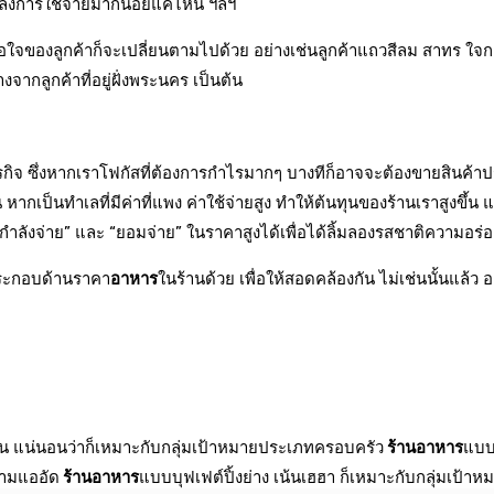
ลังการใช้จ่ายมากน้อยแค่ไหน ฯลฯ
อใจของลูกค้าก็จะเปลี่ยนตามไปด้วย อย่างเช่นลูกค้าแถวสีลม สาทร ใจ
างจากลูกค้าที่อยู่ฝั่งพระนคร เป็นต้น
กิจ ซึ่งหากเราโฟกัสที่ต้องการกำไรมากๆ บางทีก็อาจจะต้องขายสินค้าปร
 หากเป็นทำเลที่มีค่าที่แพง ค่าใช้จ่ายสูง ทำให้ต้นทุนของร้านเราสูงขึ้น 
ีกำลังจ่าย” และ “ยอมจ่าย” ในราคาสูงได้เพื่อได้ลิ้มลองรสชาติความอร่
์ประกอบด้านราคา
อาหาร
ในร้านด้วย เพื่อให้สอดคล้องกัน ไม่เช่นนั้นแล้ว
ล่น แน่นอนว่าก็เหมาะกับกลุ่มเป้าหมายประเภทครอบครัว
ร้านอาหาร
แบบส
วามแออัด
ร้านอาหาร
แบบบุฟเฟต์ปิ้งย่าง เน้นเฮฮา ก็เหมาะกับกลุ่มเป้าห