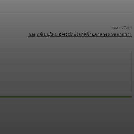
บทความถัดไป
กลยุทธ์เมนูใหม่ KFC มีอะไรดีที่ร้านอาหารควรเอาอย่าง