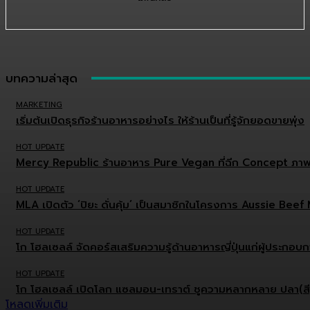
บทความล่าสุด
MARKETING
เริ่มต้นเปิดธุรกิจร้านอาหารอย่างไร ให้ร้านเป็นที่รู้จักยอดขายพุ่ง
HOT UPDATE
Mercy Republic ร้านอาหาร Pure Vegan ที่ฉีก Concept ภาพ
HOT UPDATE
MLA เปิดตัว ‘ปิยะ ดั่นคุ้ม’ เป็นสมาชิกในโครงการ Aussie Be
HOT UPDATE
โก โฮลเซลล์ จัดคอร์สเสริมความรู้ด้านอาหารญี่ปุ่นแก่ผู้ประกอ
HOT UPDATE
โก โฮลเซลล์ เปิดโลก แซลมอน-เทราต์ ชูความหลากหลาย ปลา(สี)ส้
โหลดเพิ่มเติม