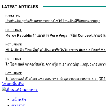
LATEST ARTICLES
MARKETING
เริ่มต้นเปิดธุรกิจร้านอาหารอย่างไร ให้ร้านเป็นที่รู้จักยอดขายพุ่ง
HOT UPDATE
Mercy Republic ร้านอาหาร Pure Vegan ที่ฉีก Concept ภาพจำเ
HOT UPDATE
MLA เปิดตัว ‘ปิยะ ดั่นคุ้ม’ เป็นสมาชิกในโครงการ Aussie Beef
HOT UPDATE
โก โฮลเซลล์ จัดคอร์สเสริมความรู้ด้านอาหารญี่ปุ่นแก่ผู้ประกอบก
HOT UPDATE
โก โฮลเซลล์ เปิดโลก แซลมอน-เทราต์ ชูความหลากหลาย ปลา(สี)ส้ม เ
โหลดเพิ่มเติม
หน้าหลัก
ข่าวสาร