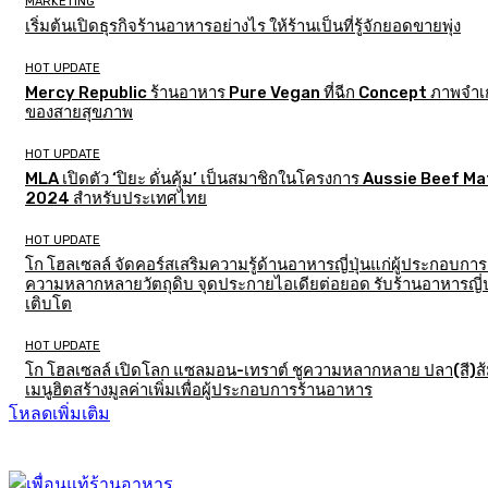
MARKETING
เริ่มต้นเปิดธุรกิจร้านอาหารอย่างไร ให้ร้านเป็นที่รู้จักยอดขายพุ่ง
HOT UPDATE
Mercy Republic ร้านอาหาร Pure Vegan ที่ฉีก Concept ภาพจำเก
ของสายสุขภาพ
HOT UPDATE
MLA เปิดตัว ‘ปิยะ ดั่นคุ้ม’ เป็นสมาชิกในโครงการ Aussie Beef M
2024 สำหรับประเทศไทย
HOT UPDATE
โก โฮลเซลล์ จัดคอร์สเสริมความรู้ด้านอาหารญี่ปุ่นแก่ผู้ประกอบการ
ความหลากหลายวัตถุดิบ จุดประกายไอเดียต่อยอด รับร้านอาหารญี่ป
เติบโต
HOT UPDATE
โก โฮลเซลล์ เปิดโลก แซลมอน-เทราต์ ชูความหลากหลาย ปลา(สี)ส
เมนูฮิตสร้างมูลค่าเพิ่มเพื่อผู้ประกอบการร้านอาหาร
โหลดเพิ่มเติม