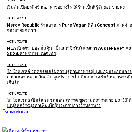
MARKETING
เริ่มต้นเปิดธุรกิจร้านอาหารอย่างไร ให้ร้านเป็นที่รู้จักยอดขายพุ่ง
HOT UPDATE
Mercy Republic ร้านอาหาร Pure Vegan ที่ฉีก Concept ภาพจำเก
ของสายสุขภาพ
HOT UPDATE
MLA เปิดตัว ‘ปิยะ ดั่นคุ้ม’ เป็นสมาชิกในโครงการ Aussie Beef M
2024 สำหรับประเทศไทย
HOT UPDATE
โก โฮลเซลล์ จัดคอร์สเสริมความรู้ด้านอาหารญี่ปุ่นแก่ผู้ประกอบการ
ความหลากหลายวัตถุดิบ จุดประกายไอเดียต่อยอด รับร้านอาหารญี่ป
เติบโต
HOT UPDATE
โก โฮลเซลล์ เปิดโลก แซลมอน-เทราต์ ชูความหลากหลาย ปลา(สี)ส
เมนูฮิตสร้างมูลค่าเพิ่มเพื่อผู้ประกอบการร้านอาหาร
โหลดเพิ่มเติม