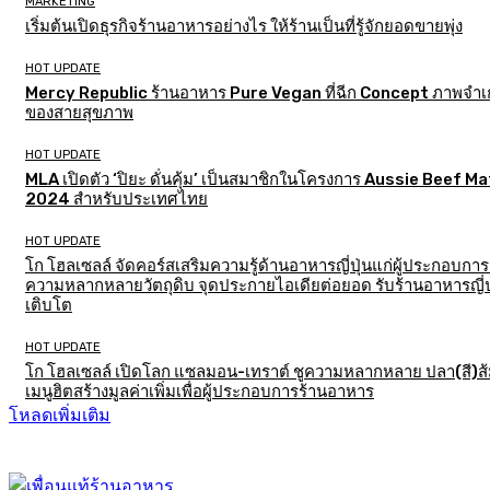
MARKETING
เริ่มต้นเปิดธุรกิจร้านอาหารอย่างไร ให้ร้านเป็นที่รู้จักยอดขายพุ่ง
HOT UPDATE
Mercy Republic ร้านอาหาร Pure Vegan ที่ฉีก Concept ภาพจำเก
ของสายสุขภาพ
HOT UPDATE
MLA เปิดตัว ‘ปิยะ ดั่นคุ้ม’ เป็นสมาชิกในโครงการ Aussie Beef M
2024 สำหรับประเทศไทย
HOT UPDATE
โก โฮลเซลล์ จัดคอร์สเสริมความรู้ด้านอาหารญี่ปุ่นแก่ผู้ประกอบการ
ความหลากหลายวัตถุดิบ จุดประกายไอเดียต่อยอด รับร้านอาหารญี่ป
เติบโต
HOT UPDATE
โก โฮลเซลล์ เปิดโลก แซลมอน-เทราต์ ชูความหลากหลาย ปลา(สี)ส
เมนูฮิตสร้างมูลค่าเพิ่มเพื่อผู้ประกอบการร้านอาหาร
โหลดเพิ่มเติม