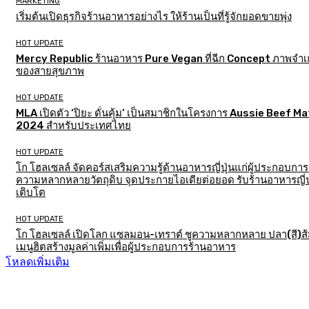
MARKETING
เริ่มต้นเปิดธุรกิจร้านอาหารอย่างไร ให้ร้านเป็นที่รู้จักยอดขายพุ่ง
HOT UPDATE
Mercy Republic ร้านอาหาร Pure Vegan ที่ฉีก Concept ภาพจำเก
ของสายสุขภาพ
HOT UPDATE
MLA เปิดตัว ‘ปิยะ ดั่นคุ้ม’ เป็นสมาชิกในโครงการ Aussie Beef M
2024 สำหรับประเทศไทย
HOT UPDATE
โก โฮลเซลล์ จัดคอร์สเสริมความรู้ด้านอาหารญี่ปุ่นแก่ผู้ประกอบการ
ความหลากหลายวัตถุดิบ จุดประกายไอเดียต่อยอด รับร้านอาหารญี่ป
เติบโต
HOT UPDATE
โก โฮลเซลล์ เปิดโลก แซลมอน-เทราต์ ชูความหลากหลาย ปลา(สี)ส
เมนูฮิตสร้างมูลค่าเพิ่มเพื่อผู้ประกอบการร้านอาหาร
โหลดเพิ่มเติม