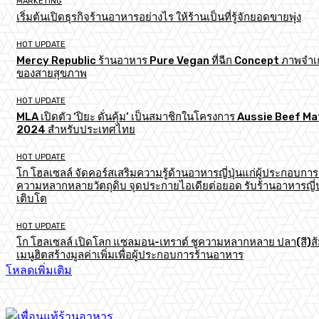
MARKETING
เริ่มต้นเปิดธุรกิจร้านอาหารอย่างไร ให้ร้านเป็นที่รู้จักยอดขายพุ่ง
HOT UPDATE
Mercy Republic ร้านอาหาร Pure Vegan ที่ฉีก Concept ภาพจำเก
ของสายสุขภาพ
HOT UPDATE
MLA เปิดตัว ‘ปิยะ ดั่นคุ้ม’ เป็นสมาชิกในโครงการ Aussie Beef M
2024 สำหรับประเทศไทย
HOT UPDATE
โก โฮลเซลล์ จัดคอร์สเสริมความรู้ด้านอาหารญี่ปุ่นแก่ผู้ประกอบการ
ความหลากหลายวัตถุดิบ จุดประกายไอเดียต่อยอด รับร้านอาหารญี่ป
เติบโต
HOT UPDATE
โก โฮลเซลล์ เปิดโลก แซลมอน-เทราต์ ชูความหลากหลาย ปลา(สี)ส
เมนูฮิตสร้างมูลค่าเพิ่มเพื่อผู้ประกอบการร้านอาหาร
โหลดเพิ่มเติม