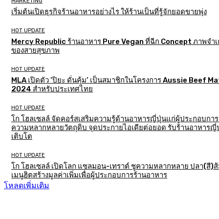
MARKETING
เริ่มต้นเปิดธุรกิจร้านอาหารอย่างไร ให้ร้านเป็นที่รู้จักยอดขายพุ่ง
HOT UPDATE
Mercy Republic ร้านอาหาร Pure Vegan ที่ฉีก Concept ภาพจำเก
ของสายสุขภาพ
HOT UPDATE
MLA เปิดตัว ‘ปิยะ ดั่นคุ้ม’ เป็นสมาชิกในโครงการ Aussie Beef M
2024 สำหรับประเทศไทย
HOT UPDATE
โก โฮลเซลล์ จัดคอร์สเสริมความรู้ด้านอาหารญี่ปุ่นแก่ผู้ประกอบการ
ความหลากหลายวัตถุดิบ จุดประกายไอเดียต่อยอด รับร้านอาหารญี่ป
เติบโต
HOT UPDATE
โก โฮลเซลล์ เปิดโลก แซลมอน-เทราต์ ชูความหลากหลาย ปลา(สี)ส
เมนูฮิตสร้างมูลค่าเพิ่มเพื่อผู้ประกอบการร้านอาหาร
โหลดเพิ่มเติม