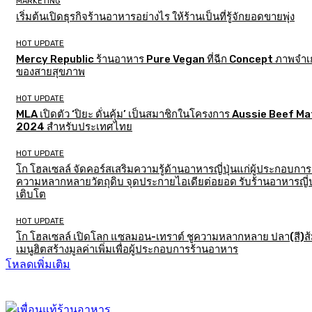
MARKETING
เริ่มต้นเปิดธุรกิจร้านอาหารอย่างไร ให้ร้านเป็นที่รู้จักยอดขายพุ่ง
HOT UPDATE
Mercy Republic ร้านอาหาร Pure Vegan ที่ฉีก Concept ภาพจำเก
ของสายสุขภาพ
HOT UPDATE
MLA เปิดตัว ‘ปิยะ ดั่นคุ้ม’ เป็นสมาชิกในโครงการ Aussie Beef M
2024 สำหรับประเทศไทย
HOT UPDATE
โก โฮลเซลล์ จัดคอร์สเสริมความรู้ด้านอาหารญี่ปุ่นแก่ผู้ประกอบการ
ความหลากหลายวัตถุดิบ จุดประกายไอเดียต่อยอด รับร้านอาหารญี่ป
เติบโต
HOT UPDATE
โก โฮลเซลล์ เปิดโลก แซลมอน-เทราต์ ชูความหลากหลาย ปลา(สี)ส
เมนูฮิตสร้างมูลค่าเพิ่มเพื่อผู้ประกอบการร้านอาหาร
โหลดเพิ่มเติม