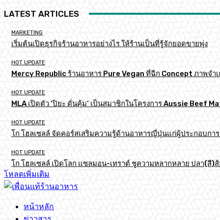
LATEST ARTICLES
MARKETING
เริ่มต้นเปิดธุรกิจร้านอาหารอย่างไร ให้ร้านเป็นที่รู้จักยอดขายพุ่ง
HOT UPDATE
Mercy Republic ร้านอาหาร Pure Vegan ที่ฉีก Concept ภาพจำเ
HOT UPDATE
MLA เปิดตัว ‘ปิยะ ดั่นคุ้ม’ เป็นสมาชิกในโครงการ Aussie Beef
HOT UPDATE
โก โฮลเซลล์ จัดคอร์สเสริมความรู้ด้านอาหารญี่ปุ่นแก่ผู้ประกอบก
HOT UPDATE
โก โฮลเซลล์ เปิดโลก แซลมอน-เทราต์ ชูความหลากหลาย ปลา(สี)ส้ม เ
โหลดเพิ่มเติม
หน้าหลัก
ข่าวสาร