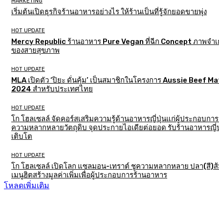
MARKETING
เริ่มต้นเปิดธุรกิจร้านอาหารอย่างไร ให้ร้านเป็นที่รู้จักยอดขายพุ่ง
HOT UPDATE
Mercy Republic ร้านอาหาร Pure Vegan ที่ฉีก Concept ภาพจำเก
ของสายสุขภาพ
HOT UPDATE
MLA เปิดตัว ‘ปิยะ ดั่นคุ้ม’ เป็นสมาชิกในโครงการ Aussie Beef M
2024 สำหรับประเทศไทย
HOT UPDATE
โก โฮลเซลล์ จัดคอร์สเสริมความรู้ด้านอาหารญี่ปุ่นแก่ผู้ประกอบการ
ความหลากหลายวัตถุดิบ จุดประกายไอเดียต่อยอด รับร้านอาหารญี่ป
เติบโต
HOT UPDATE
โก โฮลเซลล์ เปิดโลก แซลมอน-เทราต์ ชูความหลากหลาย ปลา(สี)ส
เมนูฮิตสร้างมูลค่าเพิ่มเพื่อผู้ประกอบการร้านอาหาร
โหลดเพิ่มเติม