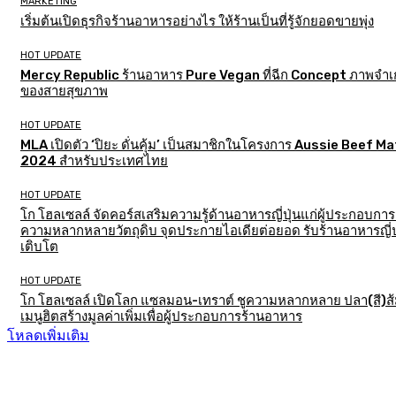
MARKETING
เริ่มต้นเปิดธุรกิจร้านอาหารอย่างไร ให้ร้านเป็นที่รู้จักยอดขายพุ่ง
HOT UPDATE
Mercy Republic ร้านอาหาร Pure Vegan ที่ฉีก Concept ภาพจำเก
ของสายสุขภาพ
HOT UPDATE
MLA เปิดตัว ‘ปิยะ ดั่นคุ้ม’ เป็นสมาชิกในโครงการ Aussie Beef M
2024 สำหรับประเทศไทย
HOT UPDATE
โก โฮลเซลล์ จัดคอร์สเสริมความรู้ด้านอาหารญี่ปุ่นแก่ผู้ประกอบการ
ความหลากหลายวัตถุดิบ จุดประกายไอเดียต่อยอด รับร้านอาหารญี่ป
เติบโต
HOT UPDATE
โก โฮลเซลล์ เปิดโลก แซลมอน-เทราต์ ชูความหลากหลาย ปลา(สี)ส
เมนูฮิตสร้างมูลค่าเพิ่มเพื่อผู้ประกอบการร้านอาหาร
โหลดเพิ่มเติม