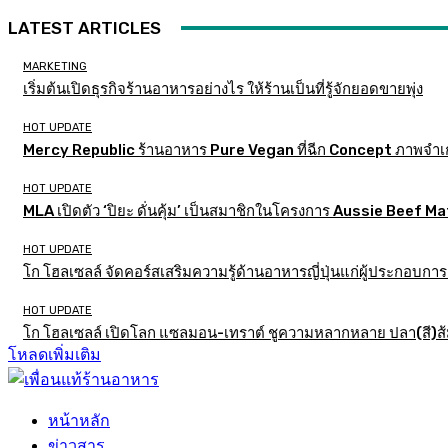
LATEST ARTICLES
MARKETING
เริ่มต้นเปิดธุรกิจร้านอาหารอย่างไร ให้ร้านเป็นที่รู้จักยอดขายพุ่ง
HOT UPDATE
Mercy Republic ร้านอาหาร Pure Vegan ที่ฉีก Concept ภาพจำเ
HOT UPDATE
MLA เปิดตัว ‘ปิยะ ดั่นคุ้ม’ เป็นสมาชิกในโครงการ Aussie Beef
HOT UPDATE
โก โฮลเซลล์ จัดคอร์สเสริมความรู้ด้านอาหารญี่ปุ่นแก่ผู้ประกอบก
HOT UPDATE
โก โฮลเซลล์ เปิดโลก แซลมอน-เทราต์ ชูความหลากหลาย ปลา(สี)ส้ม เ
โหลดเพิ่มเติม
หน้าหลัก
ข่าวสาร