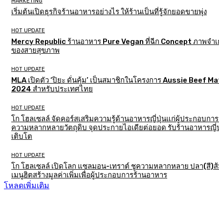
MARKETING
เริ่มต้นเปิดธุรกิจร้านอาหารอย่างไร ให้ร้านเป็นที่รู้จักยอดขายพุ่ง
HOT UPDATE
Mercy Republic ร้านอาหาร Pure Vegan ที่ฉีก Concept ภาพจำเก
ของสายสุขภาพ
HOT UPDATE
MLA เปิดตัว ‘ปิยะ ดั่นคุ้ม’ เป็นสมาชิกในโครงการ Aussie Beef M
2024 สำหรับประเทศไทย
HOT UPDATE
โก โฮลเซลล์ จัดคอร์สเสริมความรู้ด้านอาหารญี่ปุ่นแก่ผู้ประกอบการ
ความหลากหลายวัตถุดิบ จุดประกายไอเดียต่อยอด รับร้านอาหารญี่ป
เติบโต
HOT UPDATE
โก โฮลเซลล์ เปิดโลก แซลมอน-เทราต์ ชูความหลากหลาย ปลา(สี)ส
เมนูฮิตสร้างมูลค่าเพิ่มเพื่อผู้ประกอบการร้านอาหาร
โหลดเพิ่มเติม