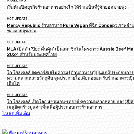
MARKETING
เริ่มต้นเปิดธุรกิจร้านอาหารอย่างไร ให้ร้านเป็นที่รู้จักยอดขายพุ่ง
HOT UPDATE
Mercy Republic ร้านอาหาร Pure Vegan ที่ฉีก Concept ภาพจำเก
ของสายสุขภาพ
HOT UPDATE
MLA เปิดตัว ‘ปิยะ ดั่นคุ้ม’ เป็นสมาชิกในโครงการ Aussie Beef M
2024 สำหรับประเทศไทย
HOT UPDATE
โก โฮลเซลล์ จัดคอร์สเสริมความรู้ด้านอาหารญี่ปุ่นแก่ผู้ประกอบการ
ความหลากหลายวัตถุดิบ จุดประกายไอเดียต่อยอด รับร้านอาหารญี่ป
เติบโต
HOT UPDATE
โก โฮลเซลล์ เปิดโลก แซลมอน-เทราต์ ชูความหลากหลาย ปลา(สี)ส
เมนูฮิตสร้างมูลค่าเพิ่มเพื่อผู้ประกอบการร้านอาหาร
โหลดเพิ่มเติม