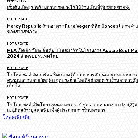
MARKETING
เริ่มต้นเปิดธุรกิจร้านอาหารอย่างไร ให้ร้านเป็นที่รู้จักยอดขายพุ่ง
HOT UPDATE
Mercy Republic ร้านอาหาร Pure Vegan ที่ฉีก Concept ภาพจำเก
ของสายสุขภาพ
HOT UPDATE
MLA เปิดตัว ‘ปิยะ ดั่นคุ้ม’ เป็นสมาชิกในโครงการ Aussie Beef M
2024 สำหรับประเทศไทย
HOT UPDATE
โก โฮลเซลล์ จัดคอร์สเสริมความรู้ด้านอาหารญี่ปุ่นแก่ผู้ประกอบการ
ความหลากหลายวัตถุดิบ จุดประกายไอเดียต่อยอด รับร้านอาหารญี่ป
เติบโต
HOT UPDATE
โก โฮลเซลล์ เปิดโลก แซลมอน-เทราต์ ชูความหลากหลาย ปลา(สี)ส
เมนูฮิตสร้างมูลค่าเพิ่มเพื่อผู้ประกอบการร้านอาหาร
โหลดเพิ่มเติม