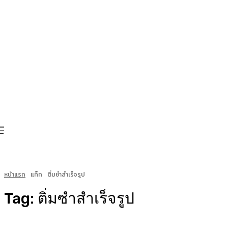
หน้าแรก
แท็ก
ติ่มซำสำเร็จรูป
Tag:
ติ่มซำสำเร็จรูป