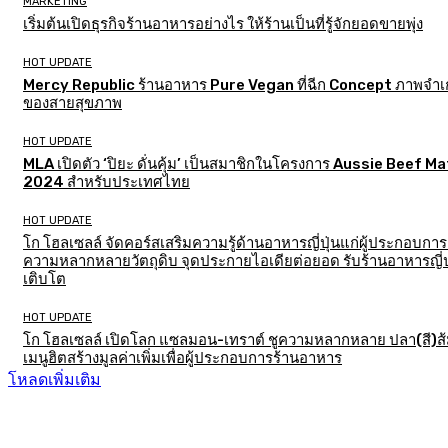
MARKETING
เริ่มต้นเปิดธุรกิจร้านอาหารอย่างไร ให้ร้านเป็นที่รู้จักยอดขายพุ่ง
HOT UPDATE
Mercy Republic ร้านอาหาร Pure Vegan ที่ฉีก Concept ภาพจำเก
ของสายสุขภาพ
HOT UPDATE
MLA เปิดตัว ‘ปิยะ ดั่นคุ้ม’ เป็นสมาชิกในโครงการ Aussie Beef M
2024 สำหรับประเทศไทย
HOT UPDATE
โก โฮลเซลล์ จัดคอร์สเสริมความรู้ด้านอาหารญี่ปุ่นแก่ผู้ประกอบการ
ความหลากหลายวัตถุดิบ จุดประกายไอเดียต่อยอด รับร้านอาหารญี่ป
เติบโต
HOT UPDATE
โก โฮลเซลล์ เปิดโลก แซลมอน-เทราต์ ชูความหลากหลาย ปลา(สี)ส
เมนูฮิตสร้างมูลค่าเพิ่มเพื่อผู้ประกอบการร้านอาหาร
โหลดเพิ่มเติม