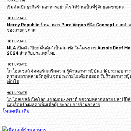
MARKETING
เริ่มต้นเปิดธุรกิจร้านอาหารอย่างไร ให้ร้านเป็นที่รู้จักยอดขายพุ่ง
HOT UPDATE
Mercy Republic ร้านอาหาร Pure Vegan ที่ฉีก Concept ภาพจำเก
ของสายสุขภาพ
HOT UPDATE
MLA เปิดตัว ‘ปิยะ ดั่นคุ้ม’ เป็นสมาชิกในโครงการ Aussie Beef M
2024 สำหรับประเทศไทย
HOT UPDATE
โก โฮลเซลล์ จัดคอร์สเสริมความรู้ด้านอาหารญี่ปุ่นแก่ผู้ประกอบการ
ความหลากหลายวัตถุดิบ จุดประกายไอเดียต่อยอด รับร้านอาหารญี่ป
เติบโต
HOT UPDATE
โก โฮลเซลล์ เปิดโลก แซลมอน-เทราต์ ชูความหลากหลาย ปลา(สี)ส
เมนูฮิตสร้างมูลค่าเพิ่มเพื่อผู้ประกอบการร้านอาหาร
โหลดเพิ่มเติม