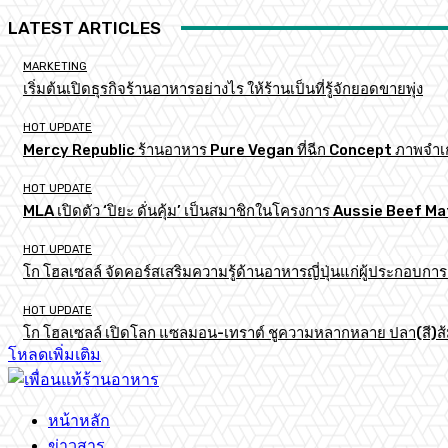
LATEST ARTICLES
MARKETING
เริ่มต้นเปิดธุรกิจร้านอาหารอย่างไร ให้ร้านเป็นที่รู้จักยอดขายพุ่ง
HOT UPDATE
Mercy Republic ร้านอาหาร Pure Vegan ที่ฉีก Concept ภาพจำเ
HOT UPDATE
MLA เปิดตัว ‘ปิยะ ดั่นคุ้ม’ เป็นสมาชิกในโครงการ Aussie Beef
HOT UPDATE
โก โฮลเซลล์ จัดคอร์สเสริมความรู้ด้านอาหารญี่ปุ่นแก่ผู้ประกอบก
HOT UPDATE
โก โฮลเซลล์ เปิดโลก แซลมอน-เทราต์ ชูความหลากหลาย ปลา(สี)ส้ม เ
โหลดเพิ่มเติม
หน้าหลัก
ข่าวสาร