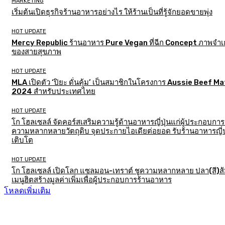
MARKETING
เริ่มต้นเปิดธุรกิจร้านอาหารอย่างไร ให้ร้านเป็นที่รู้จักยอดขายพุ่ง
HOT UPDATE
Mercy Republic ร้านอาหาร Pure Vegan ที่ฉีก Concept ภาพจำเก
ของสายสุขภาพ
HOT UPDATE
MLA เปิดตัว ‘ปิยะ ดั่นคุ้ม’ เป็นสมาชิกในโครงการ Aussie Beef M
2024 สำหรับประเทศไทย
HOT UPDATE
โก โฮลเซลล์ จัดคอร์สเสริมความรู้ด้านอาหารญี่ปุ่นแก่ผู้ประกอบการ
ความหลากหลายวัตถุดิบ จุดประกายไอเดียต่อยอด รับร้านอาหารญี่ป
เติบโต
HOT UPDATE
โก โฮลเซลล์ เปิดโลก แซลมอน-เทราต์ ชูความหลากหลาย ปลา(สี)ส
เมนูฮิตสร้างมูลค่าเพิ่มเพื่อผู้ประกอบการร้านอาหาร
โหลดเพิ่มเติม