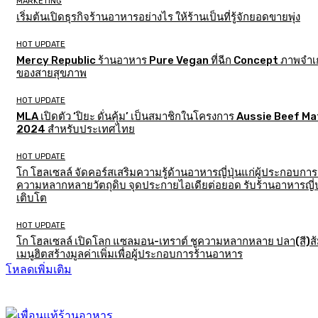
MARKETING
เริ่มต้นเปิดธุรกิจร้านอาหารอย่างไร ให้ร้านเป็นที่รู้จักยอดขายพุ่ง
HOT UPDATE
Mercy Republic ร้านอาหาร Pure Vegan ที่ฉีก Concept ภาพจำเก
ของสายสุขภาพ
HOT UPDATE
MLA เปิดตัว ‘ปิยะ ดั่นคุ้ม’ เป็นสมาชิกในโครงการ Aussie Beef M
2024 สำหรับประเทศไทย
HOT UPDATE
โก โฮลเซลล์ จัดคอร์สเสริมความรู้ด้านอาหารญี่ปุ่นแก่ผู้ประกอบการ
ความหลากหลายวัตถุดิบ จุดประกายไอเดียต่อยอด รับร้านอาหารญี่ป
เติบโต
HOT UPDATE
โก โฮลเซลล์ เปิดโลก แซลมอน-เทราต์ ชูความหลากหลาย ปลา(สี)ส
เมนูฮิตสร้างมูลค่าเพิ่มเพื่อผู้ประกอบการร้านอาหาร
โหลดเพิ่มเติม