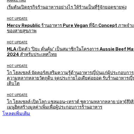
MARKETING
เริ่มต้นเปิดธุรกิจร้านอาหารอย่างไร ให้ร้านเป็นที่รู้จักยอดขายพุ่ง
HOT UPDATE
Mercy Republic ร้านอาหาร Pure Vegan ที่ฉีก Concept ภาพจำเก
ของสายสุขภาพ
HOT UPDATE
MLA เปิดตัว ‘ปิยะ ดั่นคุ้ม’ เป็นสมาชิกในโครงการ Aussie Beef M
2024 สำหรับประเทศไทย
HOT UPDATE
โก โฮลเซลล์ จัดคอร์สเสริมความรู้ด้านอาหารญี่ปุ่นแก่ผู้ประกอบการ
ความหลากหลายวัตถุดิบ จุดประกายไอเดียต่อยอด รับร้านอาหารญี่ป
เติบโต
HOT UPDATE
โก โฮลเซลล์ เปิดโลก แซลมอน-เทราต์ ชูความหลากหลาย ปลา(สี)ส
เมนูฮิตสร้างมูลค่าเพิ่มเพื่อผู้ประกอบการร้านอาหาร
โหลดเพิ่มเติม