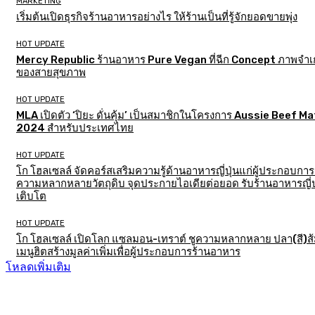
MARKETING
เริ่มต้นเปิดธุรกิจร้านอาหารอย่างไร ให้ร้านเป็นที่รู้จักยอดขายพุ่ง
HOT UPDATE
Mercy Republic ร้านอาหาร Pure Vegan ที่ฉีก Concept ภาพจำเก
ของสายสุขภาพ
HOT UPDATE
MLA เปิดตัว ‘ปิยะ ดั่นคุ้ม’ เป็นสมาชิกในโครงการ Aussie Beef M
2024 สำหรับประเทศไทย
HOT UPDATE
โก โฮลเซลล์ จัดคอร์สเสริมความรู้ด้านอาหารญี่ปุ่นแก่ผู้ประกอบการ
ความหลากหลายวัตถุดิบ จุดประกายไอเดียต่อยอด รับร้านอาหารญี่ป
เติบโต
HOT UPDATE
โก โฮลเซลล์ เปิดโลก แซลมอน-เทราต์ ชูความหลากหลาย ปลา(สี)ส
เมนูฮิตสร้างมูลค่าเพิ่มเพื่อผู้ประกอบการร้านอาหาร
โหลดเพิ่มเติม