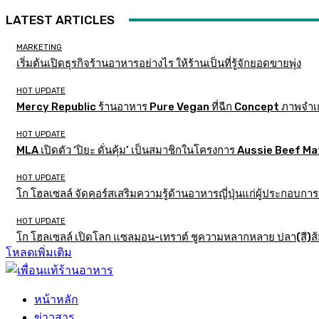
LATEST ARTICLES
MARKETING
เริ่มต้นเปิดธุรกิจร้านอาหารอย่างไร ให้ร้านเป็นที่รู้จักยอดขายพุ่ง
HOT UPDATE
Mercy Republic ร้านอาหาร Pure Vegan ที่ฉีก Concept ภาพจำเ
HOT UPDATE
MLA เปิดตัว ‘ปิยะ ดั่นคุ้ม’ เป็นสมาชิกในโครงการ Aussie Beef
HOT UPDATE
โก โฮลเซลล์ จัดคอร์สเสริมความรู้ด้านอาหารญี่ปุ่นแก่ผู้ประกอบก
HOT UPDATE
โก โฮลเซลล์ เปิดโลก แซลมอน-เทราต์ ชูความหลากหลาย ปลา(สี)ส้ม เ
โหลดเพิ่มเติม
หน้าหลัก
ข่าวสาร