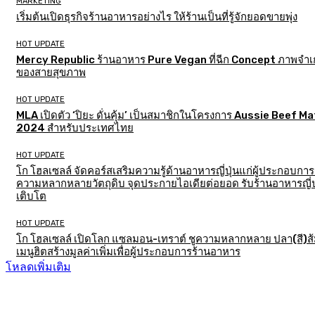
MARKETING
เริ่มต้นเปิดธุรกิจร้านอาหารอย่างไร ให้ร้านเป็นที่รู้จักยอดขายพุ่ง
HOT UPDATE
Mercy Republic ร้านอาหาร Pure Vegan ที่ฉีก Concept ภาพจำเก
ของสายสุขภาพ
HOT UPDATE
MLA เปิดตัว ‘ปิยะ ดั่นคุ้ม’ เป็นสมาชิกในโครงการ Aussie Beef M
2024 สำหรับประเทศไทย
HOT UPDATE
โก โฮลเซลล์ จัดคอร์สเสริมความรู้ด้านอาหารญี่ปุ่นแก่ผู้ประกอบการ
ความหลากหลายวัตถุดิบ จุดประกายไอเดียต่อยอด รับร้านอาหารญี่ป
เติบโต
HOT UPDATE
โก โฮลเซลล์ เปิดโลก แซลมอน-เทราต์ ชูความหลากหลาย ปลา(สี)ส
เมนูฮิตสร้างมูลค่าเพิ่มเพื่อผู้ประกอบการร้านอาหาร
โหลดเพิ่มเติม