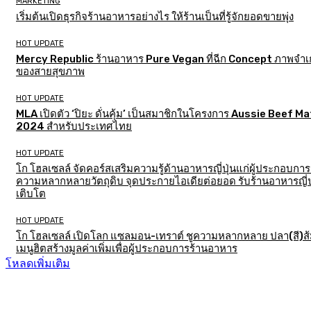
MARKETING
เริ่มต้นเปิดธุรกิจร้านอาหารอย่างไร ให้ร้านเป็นที่รู้จักยอดขายพุ่ง
HOT UPDATE
Mercy Republic ร้านอาหาร Pure Vegan ที่ฉีก Concept ภาพจำเก
ของสายสุขภาพ
HOT UPDATE
MLA เปิดตัว ‘ปิยะ ดั่นคุ้ม’ เป็นสมาชิกในโครงการ Aussie Beef M
2024 สำหรับประเทศไทย
HOT UPDATE
โก โฮลเซลล์ จัดคอร์สเสริมความรู้ด้านอาหารญี่ปุ่นแก่ผู้ประกอบการ
ความหลากหลายวัตถุดิบ จุดประกายไอเดียต่อยอด รับร้านอาหารญี่ป
เติบโต
HOT UPDATE
โก โฮลเซลล์ เปิดโลก แซลมอน-เทราต์ ชูความหลากหลาย ปลา(สี)ส
เมนูฮิตสร้างมูลค่าเพิ่มเพื่อผู้ประกอบการร้านอาหาร
โหลดเพิ่มเติม