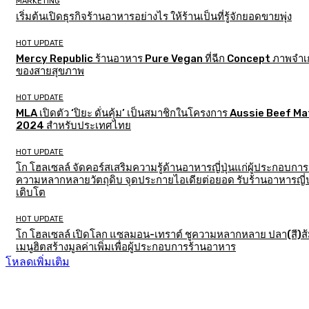
MARKETING
เริ่มต้นเปิดธุรกิจร้านอาหารอย่างไร ให้ร้านเป็นที่รู้จักยอดขายพุ่ง
HOT UPDATE
Mercy Republic ร้านอาหาร Pure Vegan ที่ฉีก Concept ภาพจำเก
ของสายสุขภาพ
HOT UPDATE
MLA เปิดตัว ‘ปิยะ ดั่นคุ้ม’ เป็นสมาชิกในโครงการ Aussie Beef M
2024 สำหรับประเทศไทย
HOT UPDATE
โก โฮลเซลล์ จัดคอร์สเสริมความรู้ด้านอาหารญี่ปุ่นแก่ผู้ประกอบการ
ความหลากหลายวัตถุดิบ จุดประกายไอเดียต่อยอด รับร้านอาหารญี่ป
เติบโต
HOT UPDATE
โก โฮลเซลล์ เปิดโลก แซลมอน-เทราต์ ชูความหลากหลาย ปลา(สี)ส
เมนูฮิตสร้างมูลค่าเพิ่มเพื่อผู้ประกอบการร้านอาหาร
โหลดเพิ่มเติม