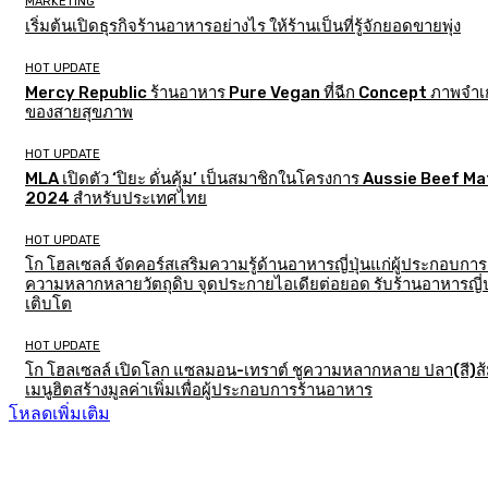
MARKETING
เริ่มต้นเปิดธุรกิจร้านอาหารอย่างไร ให้ร้านเป็นที่รู้จักยอดขายพุ่ง
HOT UPDATE
Mercy Republic ร้านอาหาร Pure Vegan ที่ฉีก Concept ภาพจำเก
ของสายสุขภาพ
HOT UPDATE
MLA เปิดตัว ‘ปิยะ ดั่นคุ้ม’ เป็นสมาชิกในโครงการ Aussie Beef M
2024 สำหรับประเทศไทย
HOT UPDATE
โก โฮลเซลล์ จัดคอร์สเสริมความรู้ด้านอาหารญี่ปุ่นแก่ผู้ประกอบการ
ความหลากหลายวัตถุดิบ จุดประกายไอเดียต่อยอด รับร้านอาหารญี่ป
เติบโต
HOT UPDATE
โก โฮลเซลล์ เปิดโลก แซลมอน-เทราต์ ชูความหลากหลาย ปลา(สี)ส
เมนูฮิตสร้างมูลค่าเพิ่มเพื่อผู้ประกอบการร้านอาหาร
โหลดเพิ่มเติม