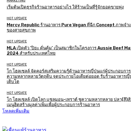
MARKETING
เริ่มต้นเปิดธุรกิจร้านอาหารอย่างไร ให้ร้านเป็นที่รู้จักยอดขายพุ่ง
HOT UPDATE
Mercy Republic ร้านอาหาร Pure Vegan ที่ฉีก Concept ภาพจำเก
ของสายสุขภาพ
HOT UPDATE
MLA เปิดตัว ‘ปิยะ ดั่นคุ้ม’ เป็นสมาชิกในโครงการ Aussie Beef M
2024 สำหรับประเทศไทย
HOT UPDATE
โก โฮลเซลล์ จัดคอร์สเสริมความรู้ด้านอาหารญี่ปุ่นแก่ผู้ประกอบการ
ความหลากหลายวัตถุดิบ จุดประกายไอเดียต่อยอด รับร้านอาหารญี่ป
เติบโต
HOT UPDATE
โก โฮลเซลล์ เปิดโลก แซลมอน-เทราต์ ชูความหลากหลาย ปลา(สี)ส
เมนูฮิตสร้างมูลค่าเพิ่มเพื่อผู้ประกอบการร้านอาหาร
โหลดเพิ่มเติม