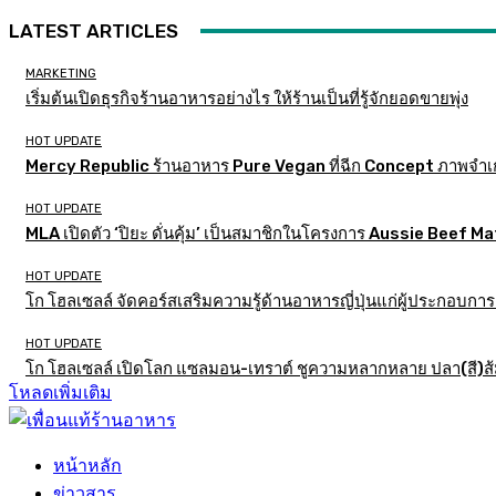
LATEST ARTICLES
MARKETING
เริ่มต้นเปิดธุรกิจร้านอาหารอย่างไร ให้ร้านเป็นที่รู้จักยอดขายพุ่ง
HOT UPDATE
Mercy Republic ร้านอาหาร Pure Vegan ที่ฉีก Concept ภาพจำเ
HOT UPDATE
MLA เปิดตัว ‘ปิยะ ดั่นคุ้ม’ เป็นสมาชิกในโครงการ Aussie Beef
HOT UPDATE
โก โฮลเซลล์ จัดคอร์สเสริมความรู้ด้านอาหารญี่ปุ่นแก่ผู้ประกอบก
HOT UPDATE
โก โฮลเซลล์ เปิดโลก แซลมอน-เทราต์ ชูความหลากหลาย ปลา(สี)ส้ม เ
โหลดเพิ่มเติม
หน้าหลัก
ข่าวสาร