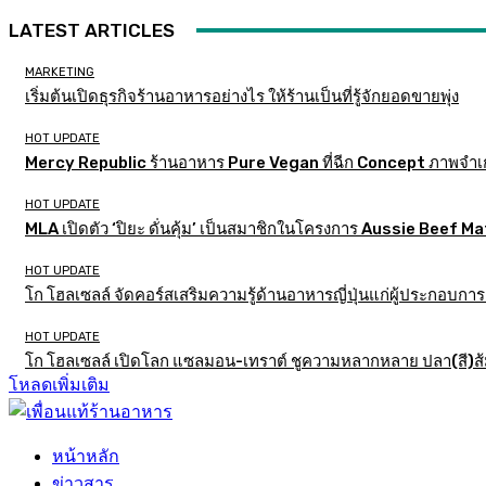
LATEST ARTICLES
MARKETING
เริ่มต้นเปิดธุรกิจร้านอาหารอย่างไร ให้ร้านเป็นที่รู้จักยอดขายพุ่ง
HOT UPDATE
Mercy Republic ร้านอาหาร Pure Vegan ที่ฉีก Concept ภาพจำเ
HOT UPDATE
MLA เปิดตัว ‘ปิยะ ดั่นคุ้ม’ เป็นสมาชิกในโครงการ Aussie Beef
HOT UPDATE
โก โฮลเซลล์ จัดคอร์สเสริมความรู้ด้านอาหารญี่ปุ่นแก่ผู้ประกอบก
HOT UPDATE
โก โฮลเซลล์ เปิดโลก แซลมอน-เทราต์ ชูความหลากหลาย ปลา(สี)ส้ม เ
โหลดเพิ่มเติม
หน้าหลัก
ข่าวสาร