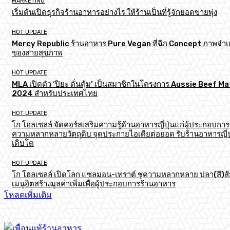
MARKETING
เริ่มต้นเปิดธุรกิจร้านอาหารอย่างไร ให้ร้านเป็นที่รู้จักยอดขายพุ่ง
HOT UPDATE
Mercy Republic ร้านอาหาร Pure Vegan ที่ฉีก Concept ภาพจำเก
ของสายสุขภาพ
HOT UPDATE
MLA เปิดตัว ‘ปิยะ ดั่นคุ้ม’ เป็นสมาชิกในโครงการ Aussie Beef M
2024 สำหรับประเทศไทย
HOT UPDATE
โก โฮลเซลล์ จัดคอร์สเสริมความรู้ด้านอาหารญี่ปุ่นแก่ผู้ประกอบการ
ความหลากหลายวัตถุดิบ จุดประกายไอเดียต่อยอด รับร้านอาหารญี่ป
เติบโต
HOT UPDATE
โก โฮลเซลล์ เปิดโลก แซลมอน-เทราต์ ชูความหลากหลาย ปลา(สี)ส
เมนูฮิตสร้างมูลค่าเพิ่มเพื่อผู้ประกอบการร้านอาหาร
โหลดเพิ่มเติม