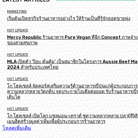
MARKETING
เริ่มต้นเปิดธุรกิจร้านอาหารอย่างไร ให้ร้านเป็นที่รู้จักยอดขายพุ่ง
HOT UPDATE
Mercy Republic ร้านอาหาร Pure Vegan ที่ฉีก Concept ภาพจำเก
ของสายสุขภาพ
HOT UPDATE
MLA เปิดตัว ‘ปิยะ ดั่นคุ้ม’ เป็นสมาชิกในโครงการ Aussie Beef M
2024 สำหรับประเทศไทย
HOT UPDATE
โก โฮลเซลล์ จัดคอร์สเสริมความรู้ด้านอาหารญี่ปุ่นแก่ผู้ประกอบการ
ความหลากหลายวัตถุดิบ จุดประกายไอเดียต่อยอด รับร้านอาหารญี่ป
เติบโต
HOT UPDATE
โก โฮลเซลล์ เปิดโลก แซลมอน-เทราต์ ชูความหลากหลาย ปลา(สี)ส
เมนูฮิตสร้างมูลค่าเพิ่มเพื่อผู้ประกอบการร้านอาหาร
โหลดเพิ่มเติม